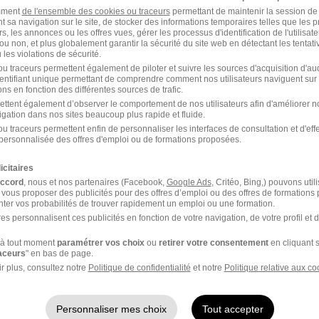
amment
de l'ensemble des cookies ou traceurs
permettant de maintenir la session de l
t sa navigation sur le site, de stocker des informations temporaires telles que les 
rs, les annonces ou les offres vues, gérer les processus d'identification de l'utilisateur,
ou non, et plus globalement garantir la sécurité du site web en détectant les tentati
dans le domaine Commerce
les violations de sécurité.
u traceurs permettent également de piloter et suivre les sources d'acquisition d'a
identifiant unique permettant de comprendre comment nos utilisateurs naviguent sur 
OO Business
UPTOO Commercial B t
ns en fonction des différentes sources de trafic.
eloper
ettent également d’observer le comportement de nos utilisateurs afin d'améliorer no
igation dans nos sites beaucoup plus rapide et fluide.
u traceurs permettent enfin de personnaliser les interfaces de consultation et d'eff
OO Commercial
UPTOO Chargé d'affair
personnalisée des offres d'emploi ou de formations proposées.
entaire
icitaires
accord
, nous et nos partenaires (Facebook,
Google Ads
, Critéo, Bing,) pouvons util
 vous proposer des publicités pour des offres d’emploi ou des offres de formations
ter vos probabilités de trouver rapidement un emploi ou une formation.
er
es personnalisent ces publicités en fonction de votre navigation, de votre profil et 
à tout moment
paramétrer vos choix
ou
retirer votre consentement
en cliquant s
f de secteur GMS
Commercial grands
raceurs
" en bas de page.
TOO
comptes UPTOO
r plus, consultez notre
Politique de confidentialité
et notre
Politique relative aux co
rgé d'affaires génie
Chef des ventes UPT
ctrique UPTOO
Personnaliser mes choix
Tout accepter