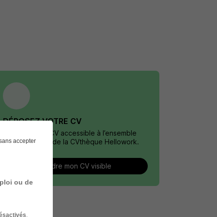
DÉPOSEZ VOTRE CV
Rendez votre CV accessible à l’ensemble
sans accepter
des recruteurs de la CVthèque Hellowork.
Rendre mon CV visible
ploi ou de
ésactivés
.