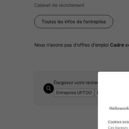
Cabinet de recrutement
Toutes les infos de l'entreprise
Nous n'avons pas d'offres d'emploi
Cadre c
Élargissez votre recherche de
Cadre 
Entreprise UPTOO
Emploi Cadre co
Hellowork
Cookies str
Ces traceurs