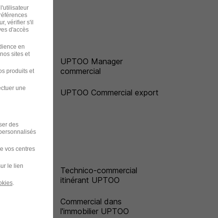
'utilisateur
préférences
 vérifier s'il
ves d'accès
udience en
nos sites et
o B
UPTOO Manager
commercial
s produits et
ectuer une
es
UPTOO Commercial export
iser des
 personnalisés
de vos centres
ur le lien
Technico-commercial
itinérant UPTOO
okies
.
OO
Commercial dans
l'immobilier UPTOO