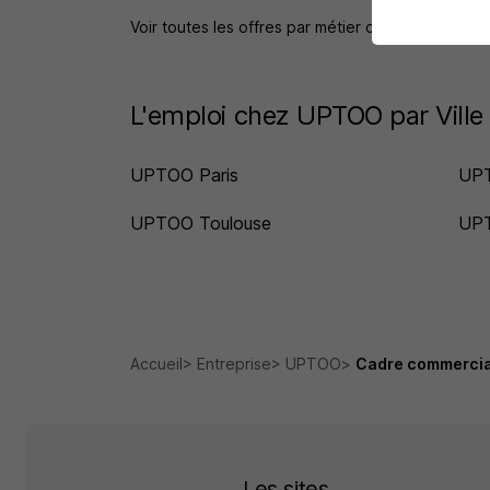
Voir toutes les offres par métier chez UPTOO
L'emploi chez UPTOO par Ville
UPTOO Paris
UP
UPTOO Toulouse
UP
Accueil
Entreprise
UPTOO
Cadre commercia
Les sites