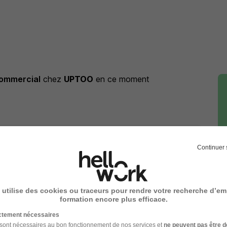
ommercial
chez
UPTOO
en ce moment
commercial
chez
UPTOO
Continuer 
mmercial
Entreprise Cadre commercial
 utilise des cookies ou traceurs pour rendre votre recherche d’em
formation encore plus efficace.
ictement nécessaires
 sont nécessaires au bon fonctionnement de nos services et
ne peuvent pas être d