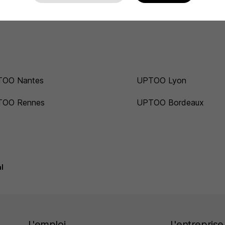
TOO Nantes
UPTOO Lyon
TOO Rennes
UPTOO Bordeaux
l
L'emploi
L'entreprise