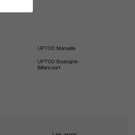
UPTOO Marseille
UPTOO Boulogne-
Billancourt
Les apps