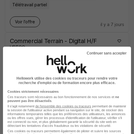
Télétravail partiel
Voir l’offre
il y a 7 jours
Commercial Terrain - Digital H/F
UPTOO
Continuer sans accepter
Paris - 75
CDI
40 000 - 60 000 € / an
Voir l’offre
Hellowork utilise des cookies ou traceurs pour rendre votre
il y a 8 jours
recherche d’emploi ou de formation encore plus efficace.
Cookies strictement nécessaires
Responsable Comptes Clés Premium
Ces traceurs sont nécessaires au bon fonctionnement de nos services et
ne
peuvent pas être désactivés
.
- Bvp H/F
Il s'agit notamment
de l'ensemble des cookies ou traceurs
permettant de maintenir
la session de l'utilisateur active pendant sa navigation sur le site, de stocker des
UPTOO
informations temporaires telles que les préférences des utilisateurs, les annonces
ou les offres vues, gérer les processus d'identification de l'utilisateur, vérifier s'il
est connecté ou non, et plus globalement garantir la sécurité du site web en
Paris - 75
CDI
45 000 - 55 000 € / an
détectant les tentatives d'accès frauduleux ou les violations de sécurité.
Ces cookies ou traceurs permettent également de piloter et suivre les sources