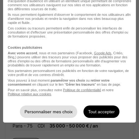
d'acquisition d'audience en utilisant un identifiant unique permettant de comprendre
comment nos utilisateurs naviguent sur nos sites et nos applications en fonction
Voir l’offre
des différentes sources de trafic.
il y a 8 jours
Ils nous permettent également d’observer le comportement de nos utilisateurs afin
d'améliorer nos produits et rendre la navigation dans nos sites beaucoup plus
rapide et fluide.
Ingénieur Grands Comptes - Défense
Ces cookies ou traceurs permettent enfin de personnaliser les interfaces de
consultation et d'effectuer une présentation personnalisée des offres d'emploi ou
& Nucléaire H/F
de formations proposées.
UPTOO
Cookies publicitaires
Avec votre accord
, nous et nos partenaires (Facebook,
Google Ads
, Critéo,
Paris - 75
CDI
65 000 - 85 000 € / an
Bing,) pouvons utiliser des traceurs pour vous proposer des publicités pour des
offres d’emploi ou des offres de formations personnalisés afin d’augmenter vos
probabilités de trouver rapidement un emploi ou une formation.
Télétravail partiel
Nos partenaires personnalisent ces publicités en fonction de votre navigation, de
votre profil et de vos centres d’intérêt.
Vous pouvez à tout moment
paramétrer vos choix
ou
retirer votre
Voir l’offre
consentement
en cliquant sur le lien "
Gérer les traceurs
" en bas de page.
il y a 8 jours
Pour en savoir plus, consultez notre
Politique de confidentialité
et notre
Politique relative aux cookies
.
Technico-Commercial Mécanique H/F
UPTOO
Personnaliser mes choix
Tout accepter
Paris - 75
CDI
35 000 - 50 000 € / an