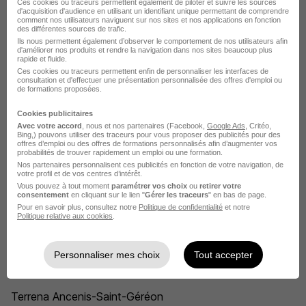
Ces cookies ou traceurs permettent également de piloter et suivre les sources
d'acquisition d'audience en utilisant un identifiant unique permettant de comprendre
Postuler chez Terrena par Métier
comment nos utilisateurs naviguent sur nos sites et nos applications en fonction
des différentes sources de trafic.
Ils nous permettent également d’observer le comportement de nos utilisateurs afin
d'améliorer nos produits et rendre la navigation dans nos sites beaucoup plus
Chauffeur citerne Terrena
rapide et fluide.
Ces cookies ou traceurs permettent enfin de personnaliser les interfaces de
Technico-commercial nutrition animale Terrena
consultation et d'effectuer une présentation personnalisée des offres d'emploi ou
de formations proposées.
Technicien de maintenance industrielle Terrena
Cookies publicitaires
Vendeur conseil Terrena
Avec votre accord
, nous et nos partenaires (Facebook,
Google Ads
, Critéo,
Bing,) pouvons utiliser des traceurs pour vous proposer des publicités pour des
offres d’emploi ou des offres de formations personnalisés afin d’augmenter vos
Agent de collecte Terrena
probabilités de trouver rapidement un emploi ou une formation.
Nos partenaires personnalisent ces publicités en fonction de votre navigation, de
votre profil et de vos centres d’intérêt.
Chauffeur routier Terrena
Vous pouvez à tout moment
paramétrer vos choix
ou
retirer votre
consentement
en cliquant sur le lien "
Gérer les traceurs
" en bas de page.
Voir plus
Pour en savoir plus, consultez notre
Politique de confidentialité
et notre
Politique relative aux cookies
.
Voir toutes les offres par métier chez Terrena
Personnaliser mes choix
Tout accepter
L'emploi chez Terrena par Ville
Terrena Ancenis-Saint-Géréon