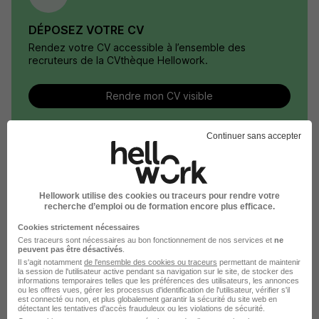
DÉPOSEZ VOTRE CV
Rendez votre CV accessible à l’ensemble des
recruteurs de la CVthèque Hellowork.
Rendre mon CV visible
Continuer sans accepter
Le Recrutement chez Terrena dans le
Hellowork utilise des cookies ou traceurs pour rendre votre
domaine Agroalimentaire
recherche d’emploi ou de formation encore plus efficace.
Cookies strictement nécessaires
Ces traceurs sont nécessaires au bon fonctionnement de nos services et
ne
Terrena Commercial bovins
peuvent pas être désactivés
.
Il s'agit notamment
de l'ensemble des cookies ou traceurs
permettant de maintenir
Terrena Conducteur de moulin
la session de l'utilisateur active pendant sa navigation sur le site, de stocker des
informations temporaires telles que les préférences des utilisateurs, les annonces
ou les offres vues, gérer les processus d'identification de l'utilisateur, vérifier s'il
Terrena Meunier
est connecté ou non, et plus globalement garantir la sécurité du site web en
détectant les tentatives d'accès frauduleux ou les violations de sécurité.