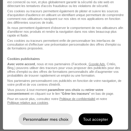
est connecté ou non, et plus globalement garantir la sécurité du site web en
Élargissez votre recherche chez
STEF
ou à
Rungis
détectant les tentatives d'accès frauduleux ou les violations de sécurité.
Ces cookies ou traceurs permettent également de piloter et suivre les sources
d'acquisition d'audience en utilisant un identifiant unique permettant de comprendre
Entreprise STEF
Emploi Rungis
Entreprise Rungis
comment nos utilisateurs naviguent sur nos sites et nos applications en fonction
des différentes sources de trafic.
Ils nous permettent également d’observer le comportement de nos utilisateurs afin
d'améliorer nos produits et rendre la navigation dans nos sites beaucoup plus
rapide et fluide.
Ces cookies ou traceurs permettent enfin de personnaliser les interfaces de
consultation et d'effectuer une présentation personnalisée des offres d'emploi ou
de formations proposées.
Cookies publicitaires
Avec votre accord
, nous et nos partenaires (Facebook,
Google Ads
, Critéo,
Bing,) pouvons utiliser des traceurs pour vous proposer des publicités pour des
DÉPOSEZ VOTRE CV
offres d’emploi ou des offres de formations personnalisés afin d’augmenter vos
probabilités de trouver rapidement un emploi ou une formation.
Rendez votre CV accessible à l’ensemble des
Nos partenaires personnalisent ces publicités en fonction de votre navigation, de
recruteurs de la CVthèque Hellowork.
votre profil et de vos centres d’intérêt.
Vous pouvez à tout moment
paramétrer vos choix
ou
retirer votre
consentement
en cliquant sur le lien "
Gérer les traceurs
" en bas de page.
Rendre mon CV visible
Pour en savoir plus, consultez notre
Politique de confidentialité
et notre
Politique relative aux cookies
.
Personnaliser mes choix
Tout accepter