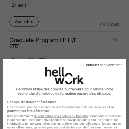
24 mois
Voir l’offre
il y a 6 jours
Graduate Program Hf H/F
STEF
Rungis - 94
CDI
Continuer sans accepter
Voir l’offre
il y a 27 jours
Hellowork utilise des cookies ou traceurs pour rendre votre
recherche d’emploi ou de formation encore plus efficace.
Cookies strictement nécessaires
sur
1
Ces traceurs sont nécessaires au bon fonctionnement de nos services et
ne
peuvent pas être désactivés
.
Il s'agit notamment
de l'ensemble des cookies ou traceurs
permettant de maintenir
la session de l'utilisateur active pendant sa navigation sur le site, de stocker des
informations temporaires telles que les préférences des utilisateurs, les annonces
ou les offres vues, gérer les processus d'identification de l'utilisateur, vérifier s'il