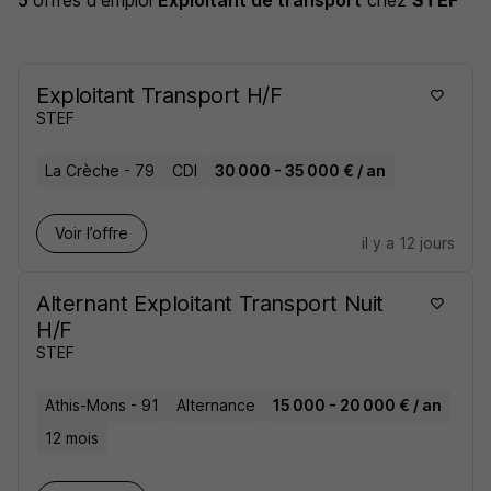
5
offres d'emploi
Exploitant de transport
chez
STEF
Exploitant Transport H/F
STEF
La Crèche - 79
CDI
30 000 - 35 000 € / an
Voir l’offre
il y a 12 jours
Alternant Exploitant Transport Nuit
H/F
STEF
Athis-Mons - 91
Alternance
15 000 - 20 000 € / an
12 mois