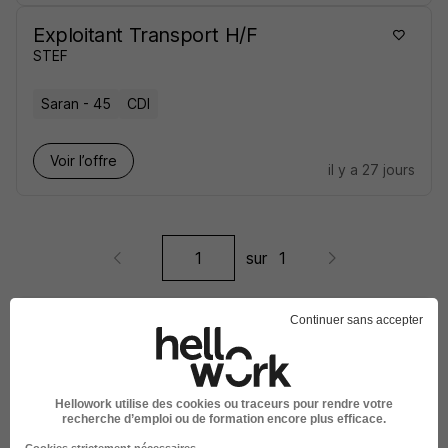
Exploitant Transport H/F
STEF
Saran - 45
CDI
Voir l’offre
il y a 27 jours
sur
1
Continuer sans accepter
Élargissez votre recherche de
Exploitant de transport
chez
STEF
Hellowork utilise des cookies ou traceurs pour rendre votre
Entreprise STEF
Emploi Exploitant de transport
recherche d’emploi ou de formation encore plus efficace.
Entreprise Exploitant de transport