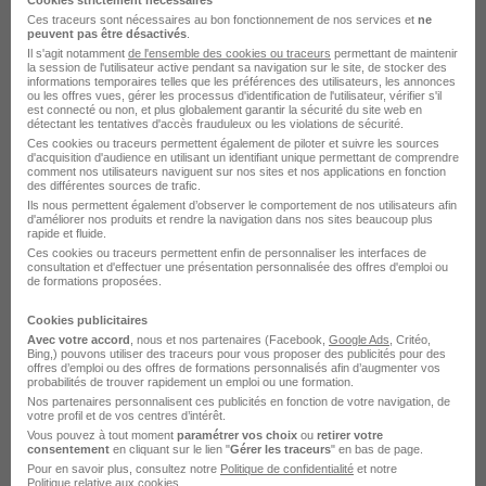
Cookies strictement nécessaires
Ces traceurs sont nécessaires au bon fonctionnement de nos services et
ne
peuvent pas être désactivés
.
Il s'agit notamment
de l'ensemble des cookies ou traceurs
permettant de maintenir
la session de l'utilisateur active pendant sa navigation sur le site, de stocker des
informations temporaires telles que les préférences des utilisateurs, les annonces
ou les offres vues, gérer les processus d'identification de l'utilisateur, vérifier s'il
est connecté ou non, et plus globalement garantir la sécurité du site web en
détectant les tentatives d'accès frauduleux ou les violations de sécurité.
Ces cookies ou traceurs permettent également de piloter et suivre les sources
d'acquisition d'audience en utilisant un identifiant unique permettant de comprendre
comment nos utilisateurs naviguent sur nos sites et nos applications en fonction
des différentes sources de trafic.
DÉPOSEZ VOTRE CV
Ils nous permettent également d’observer le comportement de nos utilisateurs afin
d'améliorer nos produits et rendre la navigation dans nos sites beaucoup plus
Rendez votre CV accessible à l’ensemble des
rapide et fluide.
recruteurs de la CVthèque Hellowork.
Ces cookies ou traceurs permettent enfin de personnaliser les interfaces de
consultation et d'effectuer une présentation personnalisée des offres d'emploi ou
de formations proposées.
Rendre mon CV visible
Cookies publicitaires
Avec votre accord
, nous et nos partenaires (Facebook,
Google Ads
, Critéo,
Bing,) pouvons utiliser des traceurs pour vous proposer des publicités pour des
offres d’emploi ou des offres de formations personnalisés afin d’augmenter vos
probabilités de trouver rapidement un emploi ou une formation.
Nos partenaires personnalisent ces publicités en fonction de votre navigation, de
votre profil et de vos centres d’intérêt.
Le Recrutement chez STEF dans le
Vous pouvez à tout moment
paramétrer vos choix
ou
retirer votre
consentement
en cliquant sur le lien "
Gérer les traceurs
" en bas de page.
Pour en savoir plus, consultez notre
Politique de confidentialité
et notre
domaine Logistique
Politique relative aux cookies
.