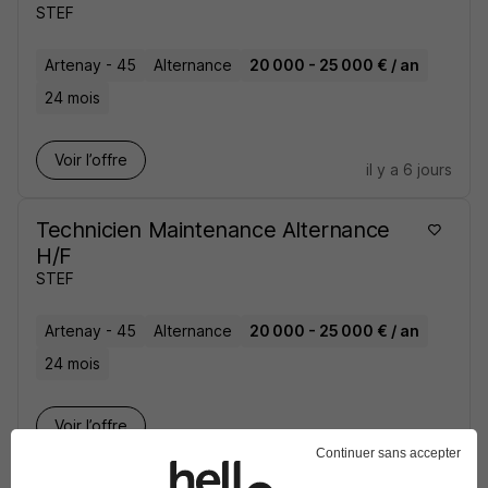
STEF
Artenay - 45
Alternance
20 000 - 25 000 € / an
24 mois
Voir l’offre
il y a 6 jours
Technicien Maintenance Alternance
H/F
STEF
Artenay - 45
Alternance
20 000 - 25 000 € / an
24 mois
Voir l’offre
il y a 6 jours
Continuer sans accepter