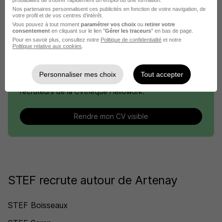
probabilités de trouver rapidement un emploi ou une formation.
Nos partenaires personnalisent ces publicités en fonction de votre navigation, de
votre profil et de vos centres d’intérêt.
Vous pouvez à tout moment
paramétrer vos choix
ou
retirer votre
consentement
en cliquant sur le lien "
Gérer les traceurs
" en bas de page.
Pour en savoir plus, consultez notre
Politique de confidentialité
et notre
Politique relative aux cookies
.
DÉPOSEZ VOTRE CV
Personnaliser mes choix
Tout accepter
Rendez votre CV accessible à l’ensemble des
recruteurs de la CVthèque Hellowork.
Rendre mon CV visible
STEF recrute autour de Artenay
STEF Boisseaux