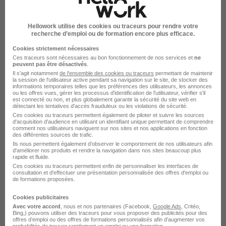
Affreteur Transport H/F
STEF
Hellowork utilise des cookies ou traceurs pour rendre votre
recherche d’emploi ou de formation encore plus efficace.
Artenay - 45
CDI
Cookies strictement nécessaires
Ces traceurs sont nécessaires au bon fonctionnement de nos services et
ne
peuvent pas être désactivés
.
Voir l’offre
il y a 27 jours
Il s'agit notamment
de l'ensemble des cookies ou traceurs
permettant de maintenir
la session de l'utilisateur active pendant sa navigation sur le site, de stocker des
informations temporaires telles que les préférences des utilisateurs, les annonces
ou les offres vues, gérer les processus d'identification de l'utilisateur, vérifier s'il
est connecté ou non, et plus globalement garantir la sécurité du site web en
détectant les tentatives d'accès frauduleux ou les violations de sécurité.
sur
1
Ces cookies ou traceurs permettent également de piloter et suivre les sources
d'acquisition d'audience en utilisant un identifiant unique permettant de comprendre
comment nos utilisateurs naviguent sur nos sites et nos applications en fonction
des différentes sources de trafic.
Ils nous permettent également d’observer le comportement de nos utilisateurs afin
d'améliorer nos produits et rendre la navigation dans nos sites beaucoup plus
rapide et fluide.
Ces cookies ou traceurs permettent enfin de personnaliser les interfaces de
Élargissez votre recherche chez
STEF
ou à
Artenay
consultation et d'effectuer une présentation personnalisée des offres d'emploi ou
de formations proposées.
Entreprise STEF
Emploi Artenay
Cookies publicitaires
Entreprise Artenay
Avec votre accord
, nous et nos partenaires (Facebook,
Google Ads
, Critéo,
Bing,) pouvons utiliser des traceurs pour vous proposer des publicités pour des
offres d’emploi ou des offres de formations personnalisés afin d’augmenter vos