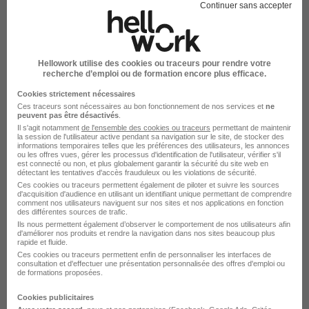
Continuer sans accepter
DÉPOSEZ VOTRE CV
Rendez votre CV accessible à l’ensemble des
recruteurs de la CVthèque Hellowork.
Hellowork utilise des cookies ou traceurs pour rendre votre
Rendre mon CV visible
recherche d’emploi ou de formation encore plus efficace.
Cookies strictement nécessaires
Ces traceurs sont nécessaires au bon fonctionnement de nos services et
ne
peuvent pas être désactivés
.
Il s'agit notamment
de l'ensemble des cookies ou traceurs
permettant de maintenir
la session de l'utilisateur active pendant sa navigation sur le site, de stocker des
informations temporaires telles que les préférences des utilisateurs, les annonces
ou les offres vues, gérer les processus d'identification de l'utilisateur, vérifier s'il
Start People recrute autour de Blancs-
est connecté ou non, et plus globalement garantir la sécurité du site web en
détectant les tentatives d'accès frauduleux ou les violations de sécurité.
Coteaux
Ces cookies ou traceurs permettent également de piloter et suivre les sources
d'acquisition d'audience en utilisant un identifiant unique permettant de comprendre
comment nos utilisateurs naviguent sur nos sites et nos applications en fonction
des différentes sources de trafic.
Start People Athis
Ils nous permettent également d’observer le comportement de nos utilisateurs afin
d'améliorer nos produits et rendre la navigation dans nos sites beaucoup plus
Start People Aulnay-l'Aître
rapide et fluide.
Ces cookies ou traceurs permettent enfin de personnaliser les interfaces de
consultation et d'effectuer une présentation personnalisée des offres d'emploi ou
Start People Châlons-en-Champagne
de formations proposées.
Start People Reims
Cookies publicitaires