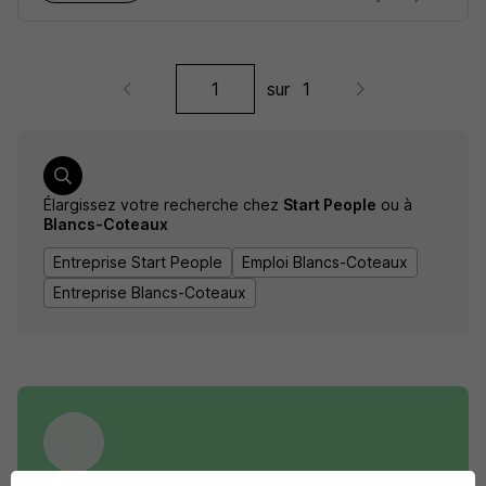
sur
1
Élargissez votre recherche chez
Start People
ou à
Blancs-Coteaux
Entreprise Start People
Emploi Blancs-Coteaux
Entreprise Blancs-Coteaux