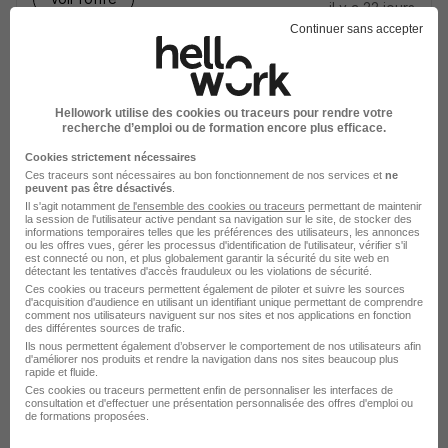
il y a 22 jours
Continuer sans accepter
sur
1
Hellowork utilise des cookies ou traceurs pour rendre votre
recherche d’emploi ou de formation encore plus efficace.
Cookies strictement nécessaires
Ces traceurs sont nécessaires au bon fonctionnement de nos services et
ne
peuvent pas être désactivés
.
Élargissez votre recherche chez
Start People
ou à
Il s'agit notamment
de l'ensemble des cookies ou traceurs
permettant de maintenir
Châlons-en-Champagne
la session de l'utilisateur active pendant sa navigation sur le site, de stocker des
informations temporaires telles que les préférences des utilisateurs, les annonces
ou les offres vues, gérer les processus d'identification de l'utilisateur, vérifier s'il
Entreprise Start People
est connecté ou non, et plus globalement garantir la sécurité du site web en
détectant les tentatives d'accès frauduleux ou les violations de sécurité.
Emploi Châlons-en-Champagne
Ces cookies ou traceurs permettent également de piloter et suivre les sources
d'acquisition d'audience en utilisant un identifiant unique permettant de comprendre
Entreprise Châlons-en-Champagne
comment nos utilisateurs naviguent sur nos sites et nos applications en fonction
des différentes sources de trafic.
Ils nous permettent également d’observer le comportement de nos utilisateurs afin
d'améliorer nos produits et rendre la navigation dans nos sites beaucoup plus
rapide et fluide.
Ces cookies ou traceurs permettent enfin de personnaliser les interfaces de
consultation et d'effectuer une présentation personnalisée des offres d'emploi ou
de formations proposées.