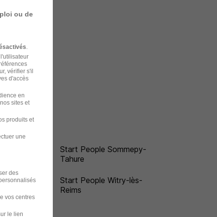
ploi ou de
ésactivés
.
'utilisateur
préférences
 vérifier s'il
ves d'accès
udience en
nos sites et
s produits et
ectuer une
Start People Sommepy-
Tahure
iser des
Start People Witry-lès-
 personnalisés
Reims
de vos centres
ur le lien