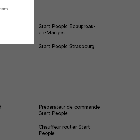
okies
.
Start People Beaupréau-
en-Mauges
Start People Strasbourg
d
Préparateur de commande
Start People
Chauffeur routier Start
People