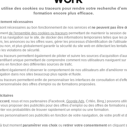
 utilise des cookies ou traceurs pour rendre votre recherche d’em
 People
ou à
Bussy-Lettrée
formation encore plus efficace.
y-Lettrée
Entreprise Bussy-Lettrée
ictement nécessaires
 sont nécessaires au bon fonctionnement de nos services et
ne peuvent pas être d
amment
de l'ensemble des cookies ou traceurs
permettant de maintenir la session de l
t sa navigation sur le site, de stocker des informations temporaires telles que les 
rs, les annonces ou les offres vues, gérer les processus d'identification de l'utilisateur,
ou non, et plus globalement garantir la sécurité du site web en détectant les tentati
les violations de sécurité.
u traceurs permettent également de piloter et suivre les sources d'acquisition d'a
identifiant unique permettant de comprendre comment nos utilisateurs naviguent sur 
ns en fonction des différentes sources de trafic.
e Bussy-Lettrée
ettent également d’observer le comportement de nos utilisateurs afin d'améliorer no
igation dans nos sites beaucoup plus rapide et fluide.
u traceurs permettent enfin de personnaliser les interfaces de consultation et d'eff
personnalisée des offres d'emploi ou de formations proposées.
rt People Châlons-en-
Start People Reims
ampagne
icitaires
accord
, nous et nos partenaires (Facebook,
Google Ads
, Critéo, Bing,) pouvons util
rt People Blancs-
Start People Verzy
 vous proposer des publicités pour des offres d’emploi ou des offres de formations
ter vos probabilités de trouver rapidement un emploi ou une formation.
eaux
es personnalisent ces publicités en fonction de votre navigation, de votre profil et 
à tout moment
paramétrer vos choix
ou
retirer votre consentement
en cliquant s