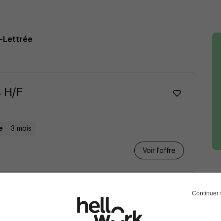
-Lettrée
 H/F
e
3 mois
Voir l’offre
Continuer 
1