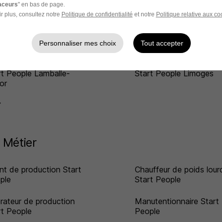
raceurs
" en bas de page.
Ville
r plus, consultez notre
Politique de confidentialité
et notre
Politique relative aux co
rt People Toulouse
Start People Cholet
Personnaliser mes choix
Tout accepter
rt People Lamballe-
Start People Limoges
or
 Métier
nt de production Start
Chauffeur de poids lour
ple
Start People
rateur de production
Manutentionnaire Start
rt People
People