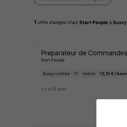
1
offre d'emploi
chez
Start People
à
Bussy
Preparateur de Commandes
Start People
Bussy-Lettrée - 51
Intérim
12,31 € / heur
il y a 16 jours