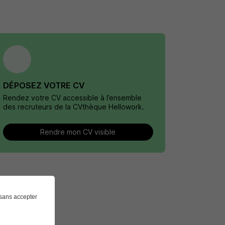
DÉPOSEZ VOTRE CV
Rendez votre CV accessible à l’ensemble
des recruteurs de la CVthèque Hellowork.
Rendre mon CV visible
sans accepter