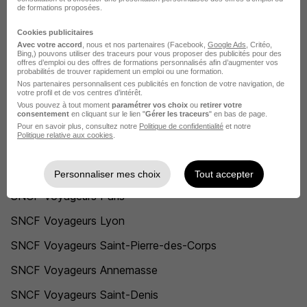
de formations proposées.
Cookies publicitaires
SNCF Voyageurs recrute autour de
Avec votre accord
, nous et nos partenaires (Facebook,
Google Ads
, Critéo,
Bing,) pouvons utiliser des traceurs pour vous proposer des publicités pour des
Bischheim
offres d’emploi ou des offres de formations personnalisés afin d’augmenter vos
probabilités de trouver rapidement un emploi ou une formation.
Nos partenaires personnalisent ces publicités en fonction de votre navigation, de
votre profil et de vos centres d’intérêt.
SNCF Voyageurs Strasbourg
Vous pouvez à tout moment
paramétrer vos choix
ou
retirer votre
consentement
en cliquant sur le lien "
Gérer les traceurs
" en bas de page.
Pour en savoir plus, consultez notre
Politique de confidentialité
et notre
L'emploi chez SNCF Voyageurs par
Politique relative aux cookies
.
Ville
Personnaliser mes choix
Tout accepter
SNCF Voyageurs Paris
SNCF Voyageurs Lyon
SNCF Voyageurs Saint-Pierre-des-Corps
SNCF Voyageurs Annemasse
SNCF Voyageurs Saint-Denis