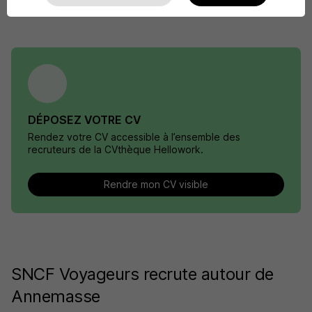
DÉPOSEZ VOTRE CV
Rendez votre CV accessible à l’ensemble des
recruteurs de la CVthèque Hellowork.
Rendre mon CV visible
SNCF Voyageurs recrute autour de
Annemasse