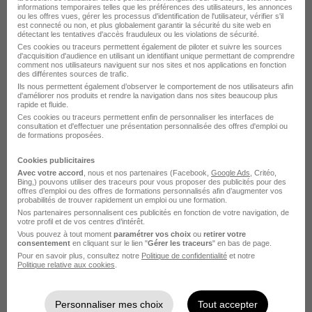
informations temporaires telles que les préférences des utilisateurs, les annonces
ou les offres vues, gérer les processus d'identification de l'utilisateur, vérifier s'il
est connecté ou non, et plus globalement garantir la sécurité du site web en
Formation BTS MS 2026 -
détectant les tentatives d'accès frauduleux ou les violations de sécurité.
Maintenance Systèmes - Option
Ces cookies ou traceurs permettent également de piloter et suivre les sources
d'acquisition d'audience en utilisant un identifiant unique permettant de comprendre
Dépannage Électrotechnique en
comment nos utilisateurs naviguent sur nos sites et nos applications en fonction
des différentes sources de trafic.
Alternance Annemasse H/F
Ils nous permettent également d’observer le comportement de nos utilisateurs afin
d'améliorer nos produits et rendre la navigation dans nos sites beaucoup plus
rapide et fluide.
Annemasse - 74
Temps partiel
Ces cookies ou traceurs permettent enfin de personnaliser les interfaces de
consultation et d'effectuer une présentation personnalisée des offres d'emploi ou
de formations proposées.
9 100 - 21 192 € / an
Cookies publicitaires
Cette offre n’est plus disponible depuis le 24/07/26
Avec votre accord
, nous et nos partenaires (Facebook,
Google Ads
, Critéo,
Bing,) pouvons utiliser des traceurs pour vous proposer des publicités pour des
offres d’emploi ou des offres de formations personnalisés afin d’augmenter vos
probabilités de trouver rapidement un emploi ou une formation.
Nos partenaires personnalisent ces publicités en fonction de votre navigation, de
votre profil et de vos centres d’intérêt.
Vous pouvez à tout moment
paramétrer vos choix
ou
retirer votre
Élargissez votre recherche chez
SNCF Voyageurs
ou
consentement
en cliquant sur le lien "
Gérer les traceurs
" en bas de page.
à
Annemasse
Pour en savoir plus, consultez notre
Politique de confidentialité
et notre
Politique relative aux cookies
.
Entreprise SNCF Voyageurs
Emploi Annemasse
Entreprise Annemasse
Personnaliser mes choix
Tout accepter