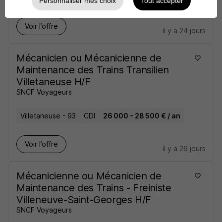
Personnaliser mes choix
Tout accepter
Voir l’offre
il y a 24 jours
Mécanicien ou Mécanicienne de
Maintenance des Trains Transilien
Villetaneuse H/F
SNCF Voyageurs
Villetaneuse - 93
CDI
26 000 - 28 500 € / an
Voir l’offre
il y a 26 jours
Mécanicienne ou Mécanicien de
Maintenance des Trains - Freiniste
Villeneuve-Saint-Georges H/F
SNCF Voyageurs