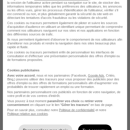
la session de l'utilisateur active pendant sa navigation sur le site, de stocker des
informations temporaires telles que les préférences des utilisateurs, les annonces
Voir l’offre
il y a 18 jours
ou les offres vues, gérer les processus d'identification de l'utilisateur, vérifier s'il
est connecté ou non, et plus globalement garantir la sécurité du site web en
détectant les tentatives d'accès frauduleux ou les violations de sécurité.
Ces cookies ou traceurs permettent également de piloter et suivre les sources
Mécanicienne ou Mécanicien de
d'acquisition d'audience en utilisant un identifiant unique permettant de comprendre
comment nos utilisateurs naviguent sur nos sites et nos applications en fonction
Maintenance des Trains Ter
des différentes sources de trafic.
Chambéry H/F
Ils nous permettent également d’observer le comportement de nos utilisateurs afin
d'améliorer nos produits et rendre la navigation dans nos sites beaucoup plus
SNCF Voyageurs
rapide et fluide.
Ces cookies ou traceurs permettent enfin de personnaliser les interfaces de
consultation et d'effectuer une présentation personnalisée des offres d'emploi ou
Chambéry - 73
CDI
28 000 - 31 000 € / an
de formations proposées.
Cookies publicitaires
Avec votre accord
, nous et nos partenaires (Facebook,
Google Ads
, Critéo,
Voir l’offre
il y a 20 jours
Bing,) pouvons utiliser des traceurs pour vous proposer des publicités pour des
offres d’emploi ou des offres de formations personnalisés afin d’augmenter vos
probabilités de trouver rapidement un emploi ou une formation.
Nos partenaires personnalisent ces publicités en fonction de votre navigation, de
Mécanicien ou Mécanicienne de
votre profil et de vos centres d’intérêt.
Maintenance des Trains - Freiniste Ter
Vous pouvez à tout moment
paramétrer vos choix
ou
retirer votre
consentement
en cliquant sur le lien "
Gérer les traceurs
" en bas de page.
Dijon H/F
Pour en savoir plus, consultez notre
Politique de confidentialité
et notre
Politique relative aux cookies
.
SNCF Voyageurs
Dijon - 21
CDI
27 000 - 32 000 € / an