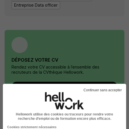
Entreprise Data officer
DÉPOSEZ VOTRE CV
Rendez votre CV accessible à l’ensemble des
recruteurs de la CVthèque Hellowork.
Rendre mon CV visible
Continuer sans accepter
Hellowork utilise des cookies ou traceurs pour rendre votre
recherche d’emploi ou de formation encore plus efficace.
Le Recrutement chez Scalian dans le
Cookies strictement nécessaires