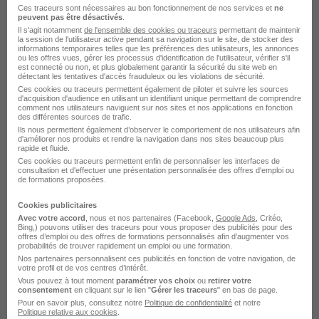
domaine Data et IA
Ces traceurs sont nécessaires au bon fonctionnement de nos services et
ne
peuvent pas être désactivés
.
Il s'agit notamment
de l'ensemble des cookies ou traceurs
permettant de maintenir
la session de l'utilisateur active pendant sa navigation sur le site, de stocker des
Scalian Business analyst
informations temporaires telles que les préférences des utilisateurs, les annonces
ou les offres vues, gérer les processus d'identification de l'utilisateur, vérifier s'il
est connecté ou non, et plus globalement garantir la sécurité du site web en
Scalian Data engineer
détectant les tentatives d'accès frauduleux ou les violations de sécurité.
Ces cookies ou traceurs permettent également de piloter et suivre les sources
Scalian Data analyst
d'acquisition d'audience en utilisant un identifiant unique permettant de comprendre
comment nos utilisateurs naviguent sur nos sites et nos applications en fonction
des différentes sources de trafic.
Scalian Data scientist
Ils nous permettent également d’observer le comportement de nos utilisateurs afin
d'améliorer nos produits et rendre la navigation dans nos sites beaucoup plus
Scalian Analyste fonctionnel
rapide et fluide.
Ces cookies ou traceurs permettent enfin de personnaliser les interfaces de
consultation et d'effectuer une présentation personnalisée des offres d'emploi ou
Scalian Data manager
de formations proposées.
Cookies publicitaires
Postuler chez Scalian par Métier
Avec votre accord
, nous et nos partenaires (Facebook,
Google Ads
, Critéo,
Bing,) pouvons utiliser des traceurs pour vous proposer des publicités pour des
offres d’emploi ou des offres de formations personnalisés afin d’augmenter vos
probabilités de trouver rapidement un emploi ou une formation.
Ingénieur Scalian
Nos partenaires personnalisent ces publicités en fonction de votre navigation, de
votre profil et de vos centres d’intérêt.
PMO Scalian
Vous pouvez à tout moment
paramétrer vos choix
ou
retirer votre
consentement
en cliquant sur le lien "
Gérer les traceurs
" en bas de page.
Développeur Java Scalian
Pour en savoir plus, consultez notre
Politique de confidentialité
et notre
Politique relative aux cookies
.