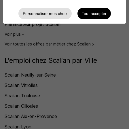
Développeur Scalian
Ingénieur en électronique Scalian
Personnaliser mes choix
Tout accepter
Planificateur projet Scalian
Voir plus
Voir toutes les offres par métier chez Scalian
L'emploi chez Scalian par Ville
Scalian Neuilly-sur-Seine
Scalian Vitrolles
Scalian Toulouse
Scalian Ollioules
Scalian Aix-en-Provence
Scalian Lyon