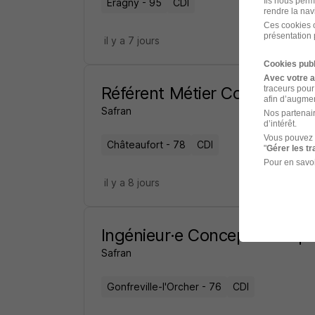
Ils nous perm
Éragny - 95
CDI
rendre la nav
Ces cookies o
présentation 
il y a 7 jours
Cookies publ
Avec votre 
Référent Métier Conception
traceurs pour
afin d’augmen
Safran
Nos partenair
d’intérêt.
Vous pouvez 
Châteaufort - 78
CDI
"
Gérer les t
Pour en savoi
il y a 8 jours
Ingénieur·e Conception Repa
Safran
Gonfreville-l'Orcher - 76
CDI