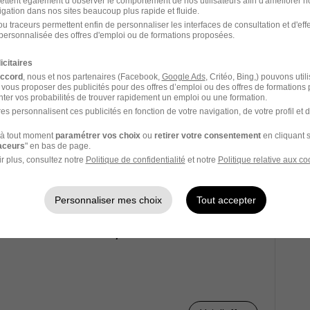
ettent également d’observer le comportement de nos utilisateurs afin d'améliorer no
igation dans nos sites beaucoup plus rapide et fluide.
u traceurs permettent enfin de personnaliser les interfaces de consultation et d'eff
Voir l’offre
personnalisée des offres d'emploi ou de formations proposées.
icitaires
accord
, nous et nos partenaires (Facebook,
Google Ads
, Critéo, Bing,) pouvons util
 Mécanique H/F
 vous proposer des publicités pour des offres d’emploi ou des offres de formations
ter vos probabilités de trouver rapidement un emploi ou une formation.
es personnalisent ces publicités en fonction de votre navigation, de votre profil et 
à tout moment
paramétrer vos choix
ou
retirer votre consentement
en cliquant s
raceurs
" en bas de page.
r plus, consultez notre
Politique de confidentialité
et notre
Politique relative aux co
Voir l’offre
Personnaliser mes choix
Tout accepter
ir Back Office H/F