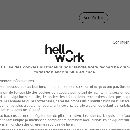
Voir l’offre
thermique de la Post-
Continuer 
itaires H/F
 utilise des cookies ou traceurs pour rendre votre recherche d’em
formation encore plus efficace.
ictement nécessaires
Voir l’offre
 sont nécessaires au bon fonctionnement de nos services et
ne peuvent pas être d
amment
de l'ensemble des cookies ou traceurs
permettant de maintenir la session de l
t sa navigation sur le site, de stocker des informations temporaires telles que les 
rs, les annonces ou les offres vues, gérer les processus d'identification de l'utilisateur,
ou non, et plus globalement garantir la sécurité du site web en détectant les tentati
anique H/F
les violations de sécurité.
u traceurs permettent également de piloter et suivre les sources d'acquisition d'a
identifiant unique permettant de comprendre comment nos utilisateurs naviguent sur 
ns en fonction des différentes sources de trafic.