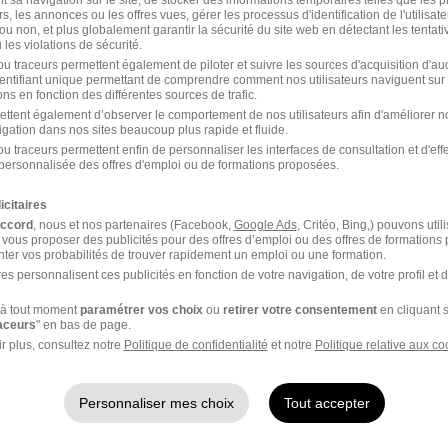
t sa navigation sur le site, de stocker des informations temporaires telles que les 
rs, les annonces ou les offres vues, gérer les processus d'identification de l'utilisateur,
Voir l’offre
ou non, et plus globalement garantir la sécurité du site web en détectant les tentati
les violations de sécurité.
u traceurs permettent également de piloter et suivre les sources d'acquisition d'a
identifiant unique permettant de comprendre comment nos utilisateurs naviguent sur 
ns en fonction des différentes sources de trafic.
H/F
ettent également d’observer le comportement de nos utilisateurs afin d'améliorer no
igation dans nos sites beaucoup plus rapide et fluide.
u traceurs permettent enfin de personnaliser les interfaces de consultation et d'eff
personnalisée des offres d'emploi ou de formations proposées.
icitaires
accord
, nous et nos partenaires (Facebook,
Google Ads
, Critéo, Bing,) pouvons util
Voir l’offre
 vous proposer des publicités pour des offres d’emploi ou des offres de formations
ter vos probabilités de trouver rapidement un emploi ou une formation.
es personnalisent ces publicités en fonction de votre navigation, de votre profil et 
H/F
à tout moment
paramétrer vos choix
ou
retirer votre consentement
en cliquant s
raceurs
" en bas de page.
r plus, consultez notre
Politique de confidentialité
et notre
Politique relative aux co
Personnaliser mes choix
Tout accepter
Voir l’offre