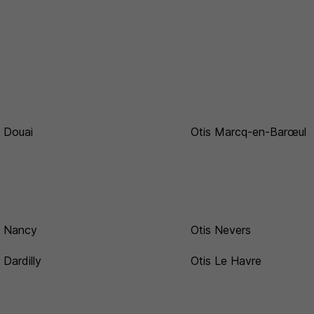
s Douai
Otis Marcq-en-Barœul
s Nancy
Otis Nevers
 Dardilly
Otis Le Havre