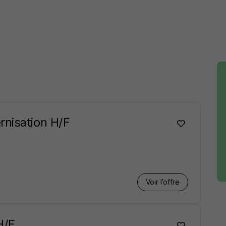
rnisation H/F
Voir l’offre
H/F