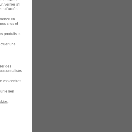
préférences
 vérifier s'il
ves d'accès
udience en
nos sites et
s produits et
ectuer une
iser des
 personnalisés
de vos centres
ur le lien
okies
.