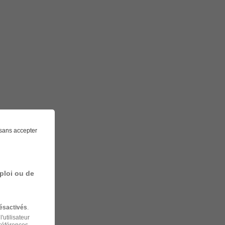
sans accepter
ploi ou de
ésactivés
.
'utilisateur