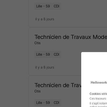
Lille - 59
CDI
il y a 8 jours
Technicien de Travaux Mode
Otis
Lille - 59
CDI
il y a 8 jours
Hellowork
Technicien de Travaux-Mode
Otis
Cookies str
Ces traceurs
Lille - 59
CDI
Il s'agit not