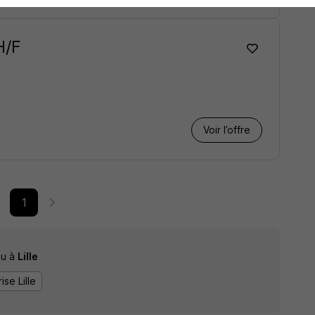
H/F
Voir l’offre
1
u à
Lille
ise Lille