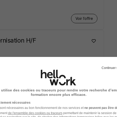
Voir l’offre
rnisation H/F
Continuer 
Voir l’offre
 utilise des cookies ou traceurs pour rendre votre recherche d’em
rnisation H/F
formation encore plus efficace.
ictement nécessaires
 sont nécessaires au bon fonctionnement de nos services et
ne peuvent pas être d
amment
de l'ensemble des cookies ou traceurs
permettant de maintenir la session de l