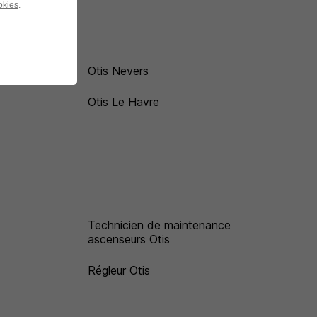
okies
.
Otis Nevers
Otis Le Havre
Technicien de maintenance
ascenseurs Otis
Régleur Otis