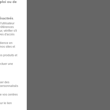
ploi ou de
ésactivés
.
'utilisateur
préférences
 vérifier s'il
ves d'accès
udience en
nos sites et
s produits et
ectuer une
iser des
 personnalisés
de vos centres
ur le lien