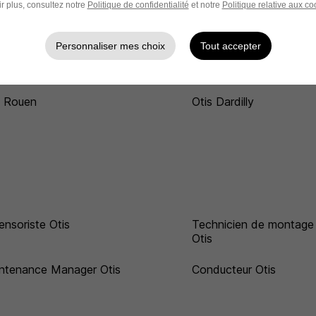
r plus, consultez notre
Politique de confidentialité
et notre
Politique relative aux co
Personnaliser mes choix
Tout accepter
 Lille
Otis Nancy
s Rouen
Otis Dardilly
ensoriste Otis
Technicien de montage
Otis
ntenance Manager Otis
Conducteur Otis