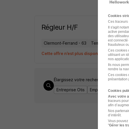
Hellowork
Cookies str
Ces traceurs
Régleur H/F
Il s'agit not
active pendan
des utilisateu
est connecté 
Clermont-Ferrand - 63
Temps partiel
frauduleux ou 
Ces cookies o
Cette offre n’est plus disponible depuis le 
utilisant un 
nos applicatio
Ils nous perm
rendre la nav
Ces cookies o
Élargissez votre recherche chez
présentation 
Otis
o
Entreprise Otis
Emploi Clermont-Fer
Cookies publ
Avec votre 
traceurs pour
afin d’augmen
Nos partenair
d’intérêt.
Vous pouvez 
"
Gérer les t