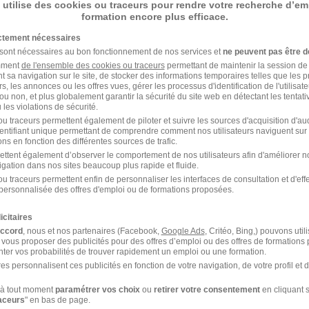
 utilise des cookies ou traceurs pour rendre votre recherche d’em
formation encore plus efficace.
1
ictement nécessaires
 sont nécessaires au bon fonctionnement de nos services et
ne peuvent pas être d
amment
de l'ensemble des cookies ou traceurs
permettant de maintenir la session de l
t sa navigation sur le site, de stocker des informations temporaires telles que les 
rs, les annonces ou les offres vues, gérer les processus d'identification de l'utilisateur,
ou non, et plus globalement garantir la sécurité du site web en détectant les tentati
les violations de sécurité.
u traceurs permettent également de piloter et suivre les sources d'acquisition d'a
20/07/26
identifiant unique permettant de comprendre comment nos utilisateurs naviguent sur 
ns en fonction des différentes sources de trafic.
ettent également d’observer le comportement de nos utilisateurs afin d'améliorer no
igation dans nos sites beaucoup plus rapide et fluide.
u traceurs permettent enfin de personnaliser les interfaces de consultation et d'eff
personnalisée des offres d'emploi ou de formations proposées.
u à
Clermont-Ferrand
rand
Entreprise Clermont-Ferrand
icitaires
accord
, nous et nos partenaires (Facebook,
Google Ads
, Critéo, Bing,) pouvons util
 vous proposer des publicités pour des offres d’emploi ou des offres de formations
ter vos probabilités de trouver rapidement un emploi ou une formation.
es personnalisent ces publicités en fonction de votre navigation, de votre profil et 
à tout moment
paramétrer vos choix
ou
retirer votre consentement
en cliquant s
raceurs
" en bas de page.