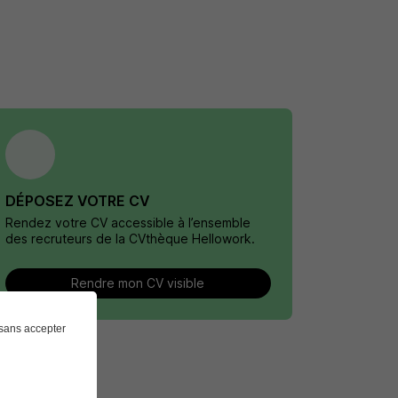
DÉPOSEZ VOTRE CV
Rendez votre CV accessible à l’ensemble
des recruteurs de la CVthèque Hellowork.
Rendre mon CV visible
sans accepter