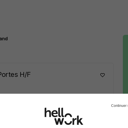
rand
Portes H/F
Continuer 
Voir l’offre