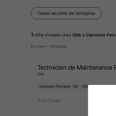
Toutes les infos de l'entreprise
1
offre d'emploi
chez
Otis
à
Clermont-Fer
En cours
-
Historique
Technicien de Maintenance 
Otis
Clermont-Ferrand - 63
CDI
il y a 17 jours