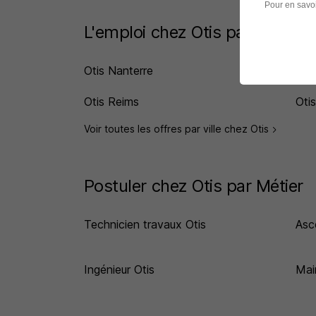
Pour en savoi
L'emploi chez Otis par Ville
Otis Nanterre
Otis
Otis Reims
Oti
Voir toutes les offres par ville chez Otis
Postuler chez Otis par Métier
Technicien travaux Otis
Asc
Ingénieur Otis
Mai