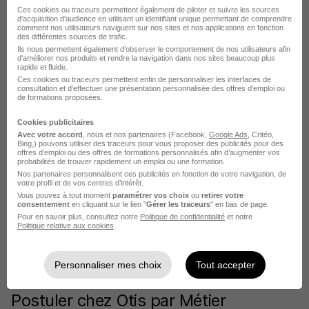
Ces cookies ou traceurs permettent également de piloter et suivre les sources
Otis Megève
d'acquisition d'audience en utilisant un identifiant unique permettant de comprendre
comment nos utilisateurs naviguent sur nos sites et nos applications en fonction
des différentes sources de trafic.
L'emploi chez Otis par Ville
Ils nous permettent également d’observer le comportement de nos utilisateurs afin
d'améliorer nos produits et rendre la navigation dans nos sites beaucoup plus
rapide et fluide.
Ces cookies ou traceurs permettent enfin de personnaliser les interfaces de
Otis Nanterre
consultation et d'effectuer une présentation personnalisée des offres d'emploi ou
de formations proposées.
Otis Lille
Cookies publicitaires
Avec votre accord
, nous et nos partenaires (Facebook,
Google Ads
, Critéo,
Otis Nancy
Bing,) pouvons utiliser des traceurs pour vous proposer des publicités pour des
offres d’emploi ou des offres de formations personnalisés afin d’augmenter vos
Otis Nevers
probabilités de trouver rapidement un emploi ou une formation.
Nos partenaires personnalisent ces publicités en fonction de votre navigation, de
votre profil et de vos centres d’intérêt.
Otis Reims
Vous pouvez à tout moment
paramétrer vos choix
ou
retirer votre
consentement
en cliquant sur le lien "
Gérer les traceurs
" en bas de page.
Otis Rouen
Pour en savoir plus, consultez notre
Politique de confidentialité
et notre
Politique relative aux cookies
.
Voir plus
Voir toutes les offres par ville chez Otis
Personnaliser mes choix
Tout accepter
Postuler chez Otis par Métier