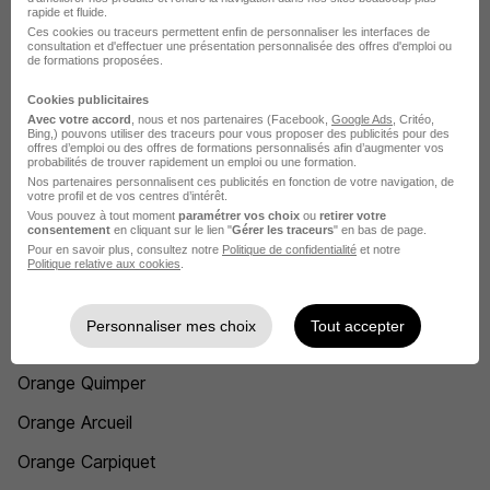
rapide et fluide.
Conseiller en ressources humaines Orange
Ces cookies ou traceurs permettent enfin de personnaliser les interfaces de
consultation et d'effectuer une présentation personnalisée des offres d'emploi ou
de formations proposées.
Consultant data Orange
Cookies publicitaires
Consultant en organisation Orange
Avec votre accord
, nous et nos partenaires (Facebook,
Google Ads
, Critéo,
Bing,) pouvons utiliser des traceurs pour vous proposer des publicités pour des
Consultant télécom Orange
offres d’emploi ou des offres de formations personnalisés afin d’augmenter vos
probabilités de trouver rapidement un emploi ou une formation.
Nos partenaires personnalisent ces publicités en fonction de votre navigation, de
Voir plus
votre profil et de vos centres d’intérêt.
Vous pouvez à tout moment
paramétrer vos choix
ou
retirer votre
Voir toutes les offres par métier chez Orange
consentement
en cliquant sur le lien "
Gérer les traceurs
" en bas de page.
Pour en savoir plus, consultez notre
Politique de confidentialité
et notre
Politique relative aux cookies
.
L'emploi chez Orange par Ville
Personnaliser mes choix
Tout accepter
Orange Châtillon
Orange Quimper
Orange Arcueil
Orange Carpiquet