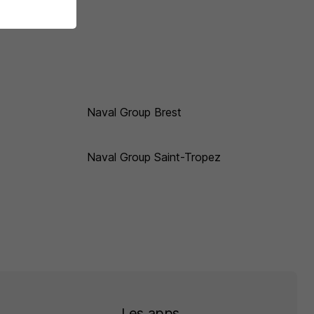
Naval Group Brest
Naval Group Saint-Tropez
Les apps