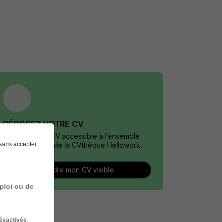
DÉPOSEZ VOTRE CV
Rendez votre CV accessible à l’ensemble
sans accepter
des recruteurs de la CVthèque Hellowork.
Rendre mon CV visible
ploi ou de
ésactivés
.