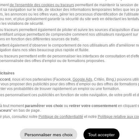
amment
de l'ensemble des cookies ou traceurs
permettant de maintenir la session de l
t sa navigation sur le site, de stocker des informations temporaires telles que les 
rs, les annonces ou les offres vues, gérer les processus d'identification de l'utilisateur,
ou non, et plus globalement garantir la sécurité du site web en détectant les tentati
oup dans le domaine Informatique
les violations de sécurité.
u traceurs permettent également de piloter et suivre les sources d'acquisition d'a
identifiant unique permettant de comprendre comment nos utilisateurs naviguent sur 
al Group DevOps
Naval Group Ingénieur
ns en fonction des différentes sources de trafic.
systèmes embarqués
ettent également d’observer le comportement de nos utilisateurs afin d'améliorer no
igation dans nos sites beaucoup plus rapide et fluide.
u traceurs permettent enfin de personnaliser les interfaces de consultation et d'eff
al Group Concepteur
Naval Group Consultant
personnalisée des offres d'emploi ou de formations proposées.
eloppeur informatique
systèmes d'information
icitaires
accord
, nous et nos partenaires (Facebook,
Google Ads
, Critéo, Bing,) pouvons util
 vous proposer des publicités pour des offres d’emploi ou des offres de formations
ter vos probabilités de trouver rapidement un emploi ou une formation.
 Métier
es personnalisent ces publicités en fonction de votre navigation, de votre profil et 
à tout moment
paramétrer vos choix
ou
retirer votre consentement
en cliquant s
ponsable service client
Intégrateur Naval Group
raceurs
" en bas de page.
al Group
r plus, consultez notre
Politique de confidentialité
et notre
Politique relative aux co
hnicien bureau d'étude
Technicien industrialisat
al Group
Naval Group
Personnaliser mes choix
Tout accepter