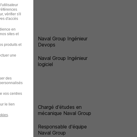
'utilisateur
préférences
 vérifier s'il
ves d'accès
udience en
nos sites et
Naval Group Ingénieur
Devops
s produits et
ectuer une
 en
Naval Group Ingénieur
logiciel
iser des
 personnalisés
de vos centres
ur le lien
Chargé d'études en
mécanique Naval Group
okies
.
ion
Responsable d'équipe
Naval Group