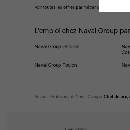
Voir toutes les offres par métier chez Naval Gro
L'emploi chez Naval Group par 
Naval Group Ollioules
Nav
Cot
Naval Group Toulon
Nav
Accueil
Entreprise
Naval Group
Chef de proje
Les sites