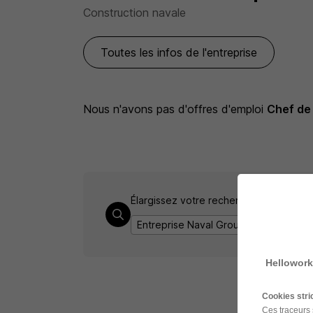
Construction navale
Toutes les infos de l'entreprise
Nous n'avons pas d'offres d'emploi
Chef de 
Élargissez votre recherche de
Chef de 
Entreprise Naval Group
Emploi Chef
Hellowork
Cookies str
Ces traceurs