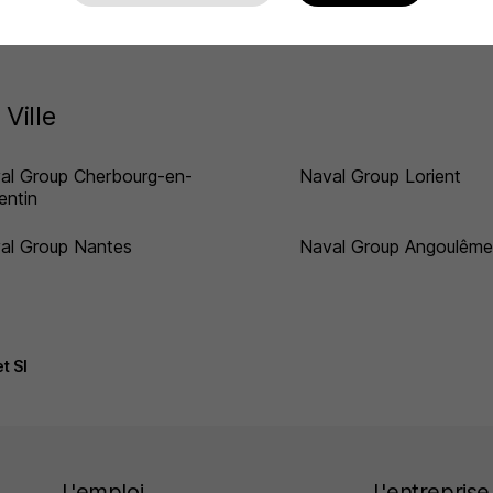
up
Ville
al Group Cherbourg-en-
Naval Group Lorient
entin
al Group Nantes
Naval Group Angoulême
t SI
L'emploi
L'entreprise