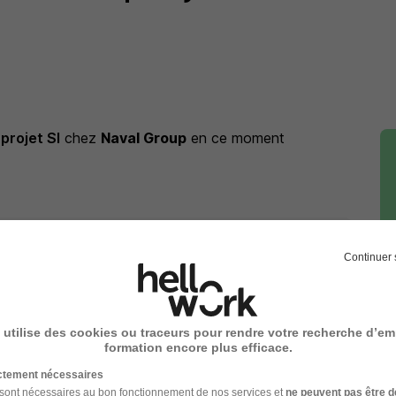
projet SI
chez
Naval Group
en ce moment
projet SI
chez
Naval Group
Continuer 
 de projet SI
Entreprise Chef de projet SI
 utilise des cookies ou traceurs pour rendre votre recherche d’em
formation encore plus efficace.
ictement nécessaires
 sont nécessaires au bon fonctionnement de nos services et
ne peuvent pas être d