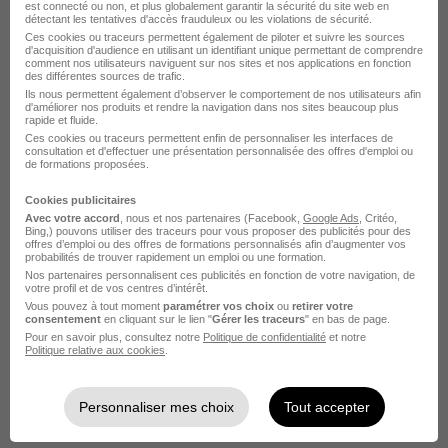
Forvis Mazars Juriste droit des contrats
est connecté ou non, et plus globalement garantir la sécurité du site web en
détectant les tentatives d'accès frauduleux ou les violations de sécurité.
Voir plus
Ces cookies ou traceurs permettent également de piloter et suivre les sources
d'acquisition d'audience en utilisant un identifiant unique permettant de comprendre
comment nos utilisateurs naviguent sur nos sites et nos applications en fonction
des différentes sources de trafic.
Postuler chez Forvis Mazars par
Ils nous permettent également d’observer le comportement de nos utilisateurs afin
d'améliorer nos produits et rendre la navigation dans nos sites beaucoup plus
Métier
rapide et fluide.
Ces cookies ou traceurs permettent enfin de personnaliser les interfaces de
consultation et d'effectuer une présentation personnalisée des offres d'emploi ou
de formations proposées.
Auditeur financier Forvis Mazars
Cookies publicitaires
Collaborateur comptable Forvis Mazars
Avec votre accord
, nous et nos partenaires (Facebook,
Google Ads
, Critéo,
Bing,) pouvons utiliser des traceurs pour vous proposer des publicités pour des
offres d’emploi ou des offres de formations personnalisés afin d’augmenter vos
Accountant Forvis Mazars
probabilités de trouver rapidement un emploi ou une formation.
Nos partenaires personnalisent ces publicités en fonction de votre navigation, de
Expert comptable Forvis Mazars
votre profil et de vos centres d’intérêt.
Vous pouvez à tout moment
paramétrer vos choix
ou
retirer votre
Manager audit Forvis Mazars
consentement
en cliquant sur le lien "
Gérer les traceurs
" en bas de page.
Pour en savoir plus, consultez notre
Politique de confidentialité
et notre
Politique relative aux cookies
.
Gestionnaire de paie Forvis Mazars
Voir plus
Personnaliser mes choix
Tout accepter
Voir toutes les offres par métier chez Forvis Mazars