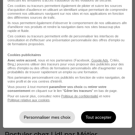
détectant les tentatives d'accès frauduleux ou les violations de sécurité.
Ces cookies ou traceurs permettent également de piloter et suivre les sources
Voir plus
d'acquisition d'audience en utilisant un identifiant unique permettant de comprendre
comment nos utilisateurs naviguent sur nos sites et nos applications en fonction
des différentes sources de trafic.
Ils nous permettent également d’observer le comportement de nos utilisateurs afin
L'emploi chez Lidl par Ville
d'améliorer nos produits et rendre la navigation dans nos sites beaucoup plus
rapide et fluide.
Ces cookies ou traceurs permettent enfin de personnaliser les interfaces de
consultation et d'effectuer une présentation personnalisée des offres d'emploi ou
Lidl Marseille
de formations proposées.
Lidl Châtenay-Malabry
Cookies publicitaires
Avec votre accord
, nous et nos partenaires (Facebook,
Google Ads
, Critéo,
Lidl Lyon
Bing,) pouvons utiliser des traceurs pour vous proposer des publicités pour des
offres d’emploi ou des offres de formations personnalisés afin d’augmenter vos
probabilités de trouver rapidement un emploi ou une formation.
Lidl Toulouse
Nos partenaires personnalisent ces publicités en fonction de votre navigation, de
votre profil et de vos centres d’intérêt.
Lidl Strasbourg
Vous pouvez à tout moment
paramétrer vos choix
ou
retirer votre
consentement
en cliquant sur le lien "
Gérer les traceurs
" en bas de page.
Lidl Nantes
Pour en savoir plus, consultez notre
Politique de confidentialité
et notre
Politique relative aux cookies
.
Voir plus
Voir toutes les offres par ville chez Lidl
Personnaliser mes choix
Tout accepter
Postuler chez Lidl par Métier