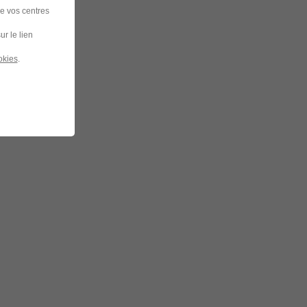
de vos centres
ur le lien
okies
.