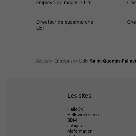
Employé de magasin Lidl
Cais
Directeur de supermarché
Che
Lidl
Accueil
Entreprise
Lidl
Saint-Quentin-Fallav
Les sites
HelloCV
Helloworkplace
BDM
Jobijoba
Maformation