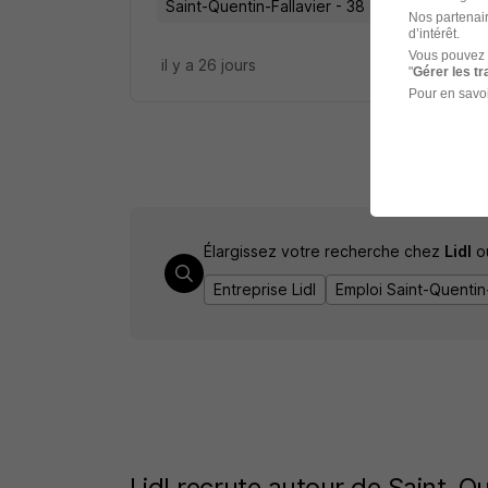
Saint-Quentin-Fallavier - 38
Alternance
4
Nos partenair
d’intérêt.
Vous pouvez 
il y a 26 jours
"
Gérer les t
Pour en savoi
Élargissez votre recherche chez
Lidl
o
Entreprise Lidl
Emploi Saint-Quentin-
Lidl recrute autour de Saint-Qu