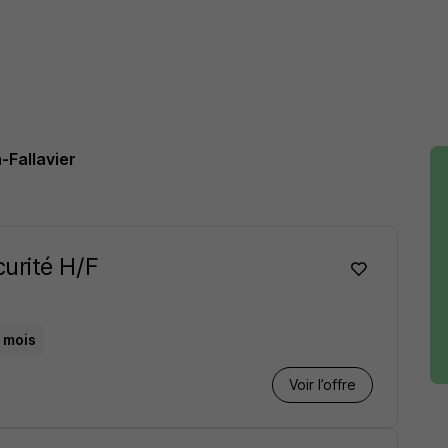
-Fallavier
urité H/F
/ mois
Voir l’offre