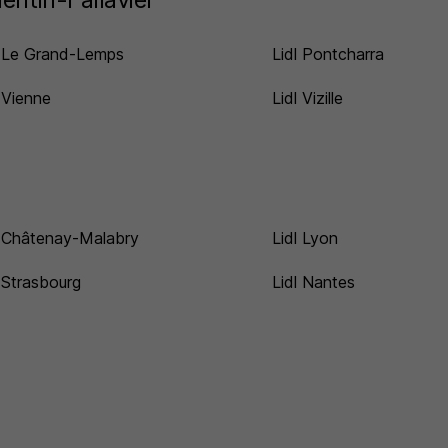
l Le Grand-Lemps
Lidl Pontcharra
l Vienne
Lidl Vizille
l Châtenay-Malabry
Lidl Lyon
l Strasbourg
Lidl Nantes