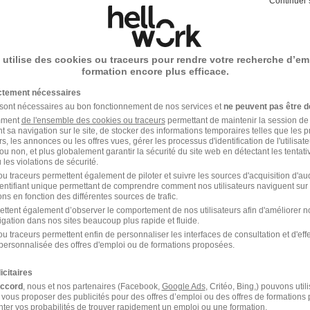
Continuer 
/ mois
 utilise des cookies ou traceurs pour rendre votre recherche d’em
Voir l’offre
formation encore plus efficace.
ictement nécessaires
 sont nécessaires au bon fonctionnement de nos services et
ne peuvent pas être d
ogistique H/F
amment
de l'ensemble des cookies ou traceurs
permettant de maintenir la session de l
t sa navigation sur le site, de stocker des informations temporaires telles que les 
rs, les annonces ou les offres vues, gérer les processus d'identification de l'utilisateur,
ou non, et plus globalement garantir la sécurité du site web en détectant les tentati
les violations de sécurité.
 / an
u traceurs permettent également de piloter et suivre les sources d'acquisition d'a
identifiant unique permettant de comprendre comment nos utilisateurs naviguent sur 
ns en fonction des différentes sources de trafic.
Voir l’offre
ettent également d’observer le comportement de nos utilisateurs afin d'améliorer no
igation dans nos sites beaucoup plus rapide et fluide.
u traceurs permettent enfin de personnaliser les interfaces de consultation et d'eff
personnalisée des offres d'emploi ou de formations proposées.
gion H/F
icitaires
accord
, nous et nos partenaires (Facebook,
Google Ads
, Critéo, Bing,) pouvons util
 vous proposer des publicités pour des offres d’emploi ou des offres de formations
ter vos probabilités de trouver rapidement un emploi ou une formation.