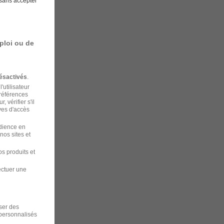
sans accepter
ploi ou de
ésactivés
.
'utilisateur
préférences
 vérifier s'il
ves d'accès
udience en
nos sites et
s produits et
ectuer une
iser des
 personnalisés