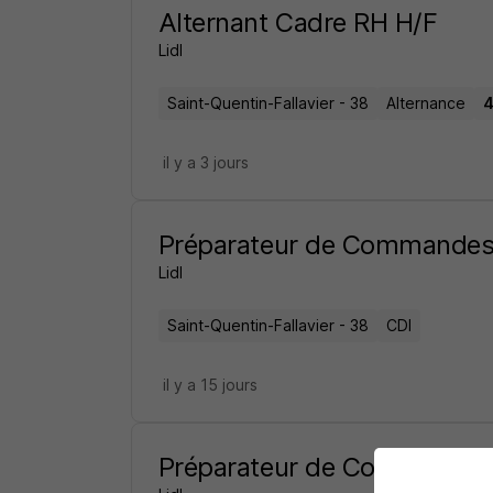
Alternant Cadre RH H/F
Lidl
Saint-Quentin-Fallavier - 38
Alternance
4
il y a 3 jours
Préparateur de Commandes 
Lidl
Saint-Quentin-Fallavier - 38
CDI
il y a 15 jours
Préparateur de Commandes 