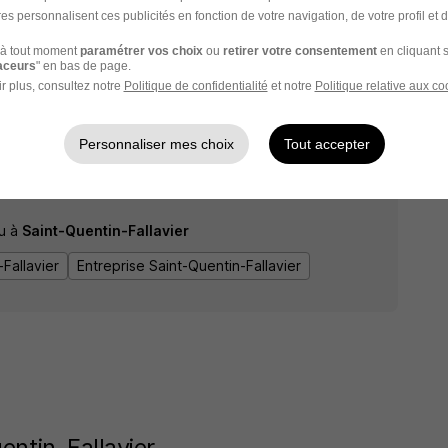
92,22 - 1 823,03 € / mois
es personnalisent ces publicités en fonction de votre navigation, de votre profil et 
Voir l’offre
à tout moment
paramétrer vos choix
ou
retirer votre consentement
en cliquant s
raceurs
" en bas de page.
r plus, consultez notre
Politique de confidentialité
et notre
Politique relative aux co
Personnaliser mes choix
Tout accepter
1
u à
Saint-Quentin-Fallavier
Fallavier
Entreprise Saint-Quentin-Fallavier
entin-Fallavier