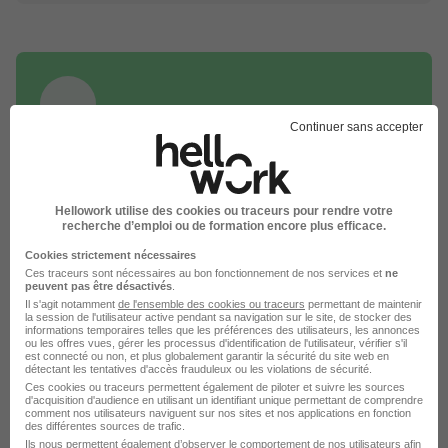
Continuer sans accepter
DÉPOSEZ VOTRE CV
Rendez votre CV accessible à l’ensemble des
recruteurs de la CVthèque Hellowork.
Hellowork utilise des cookies ou traceurs pour rendre votre
recherche d’emploi ou de formation encore plus efficace.
Rendre mon CV visible
Cookies strictement nécessaires
Ces traceurs sont nécessaires au bon fonctionnement de nos services et
ne
peuvent pas être désactivés
.
Il s'agit notamment
de l'ensemble des cookies ou traceurs
permettant de maintenir
la session de l'utilisateur active pendant sa navigation sur le site, de stocker des
informations temporaires telles que les préférences des utilisateurs, les annonces
ou les offres vues, gérer les processus d'identification de l'utilisateur, vérifier s'il
est connecté ou non, et plus globalement garantir la sécurité du site web en
L'emploi chez Legallais par Ville
détectant les tentatives d'accès frauduleux ou les violations de sécurité.
Ces cookies ou traceurs permettent également de piloter et suivre les sources
d'acquisition d'audience en utilisant un identifiant unique permettant de comprendre
comment nos utilisateurs naviguent sur nos sites et nos applications en fonction
Legallais Caen
des différentes sources de trafic.
Ils nous permettent également d’observer le comportement de nos utilisateurs afin