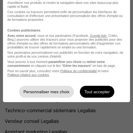
d'améliorer nos produits et rendre la navigation dans nos sites beaucoup plus
Legallais Échirolles
rapide et fluide.
Ces cookies ou traceurs permettent enfin de personnaliser les interfaces de
Legallais Épron
consultation et d'effectuer une présentation personnalisée des offres d'emploi ou
de formations proposées.
Legallais Paris
Cookies publicitaires
Legallais Strasbourg
Avec votre accord
, nous et nos partenaires (Facebook,
Google Ads
, Critéo,
Bing,) pouvons utiliser des traceurs pour vous proposer des publicités pour des
offres d’emploi ou des offres de formations personnalisés afin d’augmenter vos
Legallais Tours
probabilités de trouver rapidement un emploi ou une formation.
Nos partenaires personnalisent ces publicités en fonction de votre navigation, de
votre profil et de vos centres d’intérêt.
Voir plus
Vous pouvez à tout moment
paramétrer vos choix
ou
retirer votre
consentement
en cliquant sur le lien "
Gérer les traceurs
" en bas de page.
Voir toutes les offres par ville chez Legallais
Pour en savoir plus, consultez notre
Politique de confidentialité
et notre
Politique relative aux cookies
.
Postuler chez Legallais par Métier
Personnaliser mes choix
Tout accepter
Commercial itinérant Legallais
Technico-commercial sédentaire Legallais
Vendeur conseil Legallais
Assistant marketing Legallais