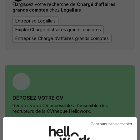
Élargissez votre recherche de
Chargé d'affaires
grands comptes
chez
Legallais
Entreprise Legallais
Emploi Chargé d'affaires grands comptes
Entreprise Chargé d'affaires grands comptes
DÉPOSEZ VOTRE CV
Rendez votre CV accessible à l’ensemble des
recruteurs de la CVthèque Hellowork.
Continuer sans accepter
Rendre mon CV visible