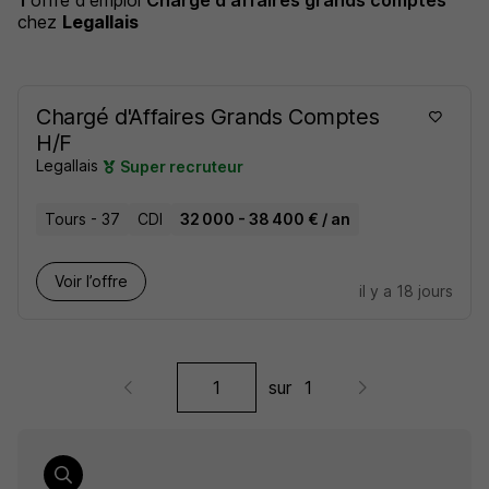
1
offre d'emploi
Chargé d'affaires grands comptes
chez
Legallais
Chargé d'Affaires Grands Comptes
H/F
Legallais
Super recruteur
Tours - 37
CDI
32 000 - 38 400 € / an
Voir l’offre
il y a 18 jours
sur
1