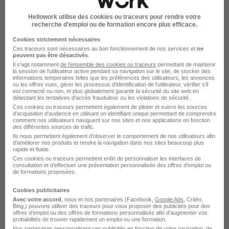
Hellowork utilise des cookies ou traceurs pour rendre votre
recherche d’emploi ou de formation encore plus efficace.
Cookies strictement nécessaires
Le Recrutement chez Legallais dans le
Ces traceurs sont nécessaires au bon fonctionnement de nos services et
ne
peuvent pas être désactivés
.
domaine Commerce
Il s'agit notamment
de l'ensemble des cookies ou traceurs
permettant de maintenir
la session de l'utilisateur active pendant sa navigation sur le site, de stocker des
informations temporaires telles que les préférences des utilisateurs, les annonces
ou les offres vues, gérer les processus d'identification de l'utilisateur, vérifier s'il
Legallais Commercial itinérant
est connecté ou non, et plus globalement garantir la sécurité du site web en
détectant les tentatives d'accès frauduleux ou les violations de sécurité.
Legallais Technico-commercial sédentaire
Ces cookies ou traceurs permettent également de piloter et suivre les sources
d'acquisition d'audience en utilisant un identifiant unique permettant de comprendre
comment nos utilisateurs naviguent sur nos sites et nos applications en fonction
Legallais Manager commercial
des différentes sources de trafic.
Ils nous permettent également d’observer le comportement de nos utilisateurs afin
Legallais Commercial B to B
d'améliorer nos produits et rendre la navigation dans nos sites beaucoup plus
rapide et fluide.
Legallais Conseiller clientèle
Ces cookies ou traceurs permettent enfin de personnaliser les interfaces de
consultation et d'effectuer une présentation personnalisée des offres d'emploi ou
de formations proposées.
Legallais Commercial sédentaire
Cookies publicitaires
Voir plus
Avec votre accord
, nous et nos partenaires (Facebook,
Google Ads
, Critéo,
Bing,) pouvons utiliser des traceurs pour vous proposer des publicités pour des
offres d’emploi ou des offres de formations personnalisés afin d’augmenter vos
probabilités de trouver rapidement un emploi ou une formation.
Postuler chez Legallais par Métier
Nos partenaires personnalisent ces publicités en fonction de votre navigation, de