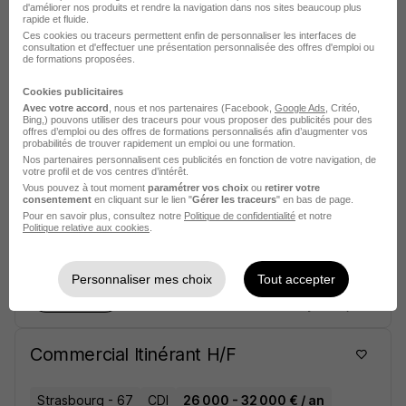
d'améliorer nos produits et rendre la navigation dans nos sites beaucoup plus
Vendeur Conseil Btob H/F
rapide et fluide.
Ces cookies ou traceurs permettent enfin de personnaliser les interfaces de
consultation et d'effectuer une présentation personnalisée des offres d'emploi ou
de formations proposées.
Saint-Denis - 93
CDI
23 000 - 27 000 € / an
Cookies publicitaires
Avec votre accord
, nous et nos partenaires (Facebook,
Google Ads
, Critéo,
Voir l’offre
Bing,) pouvons utiliser des traceurs pour vous proposer des publicités pour des
il y a 16 jours
offres d’emploi ou des offres de formations personnalisés afin d’augmenter vos
probabilités de trouver rapidement un emploi ou une formation.
Nos partenaires personnalisent ces publicités en fonction de votre navigation, de
votre profil et de vos centres d’intérêt.
Chargé d'Affaires Grands Comptes
Vous pouvez à tout moment
paramétrer vos choix
ou
retirer votre
H/F
consentement
en cliquant sur le lien "
Gérer les traceurs
" en bas de page.
Pour en savoir plus, consultez notre
Politique de confidentialité
et notre
Politique relative aux cookies
.
Tours - 37
CDI
32 000 - 38 400 € / an
Personnaliser mes choix
Tout accepter
Voir l’offre
il y a 16 jours
Commercial Itinérant H/F
Strasbourg - 67
CDI
26 000 - 32 000 € / an