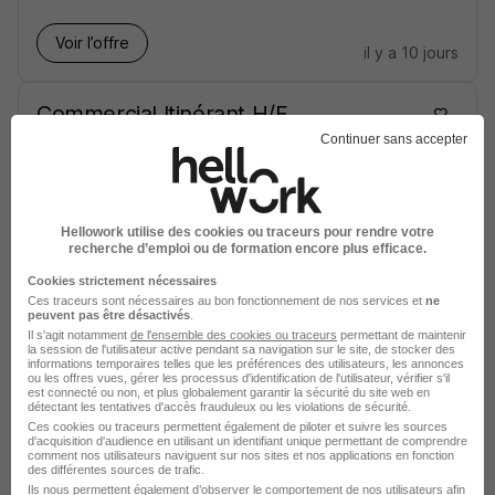
Voir l’offre
il y a 10 jours
Commercial Itinérant H/F
Continuer sans accepter
Blois - 41
CDI
26 000 - 32 000 € / an
Voir l’offre
Hellowork utilise des cookies ou traceurs pour rendre votre
il y a 12 jours
recherche d’emploi ou de formation encore plus efficace.
Cookies strictement nécessaires
Commercial Itinérant Btob en
Ces traceurs sont nécessaires au bon fonctionnement de nos services et
ne
peuvent pas être désactivés
.
Plomberie H/F
Il s'agit notamment
de l'ensemble des cookies ou traceurs
permettant de maintenir
la session de l'utilisateur active pendant sa navigation sur le site, de stocker des
informations temporaires telles que les préférences des utilisateurs, les annonces
ou les offres vues, gérer les processus d'identification de l'utilisateur, vérifier s'il
Angers - 49
CDI
26 000 - 32 000 € / an
est connecté ou non, et plus globalement garantir la sécurité du site web en
détectant les tentatives d'accès frauduleux ou les violations de sécurité.
Ces cookies ou traceurs permettent également de piloter et suivre les sources
d'acquisition d'audience en utilisant un identifiant unique permettant de comprendre
Voir l’offre
comment nos utilisateurs naviguent sur nos sites et nos applications en fonction
il y a 16 jours
des différentes sources de trafic.
Ils nous permettent également d’observer le comportement de nos utilisateurs afin