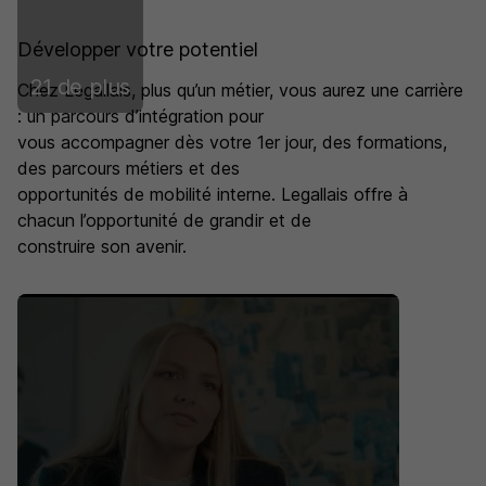
Développer votre potentiel
21 de plus
Chez Legallais, plus qu’un métier, vous aurez une carrière
: un parcours d’intégration pour
vous accompagner dès votre 1er jour, des formations,
des parcours métiers et des
opportunités de mobilité interne. Legallais offre à
chacun l’opportunité de grandir et de
construire son avenir.