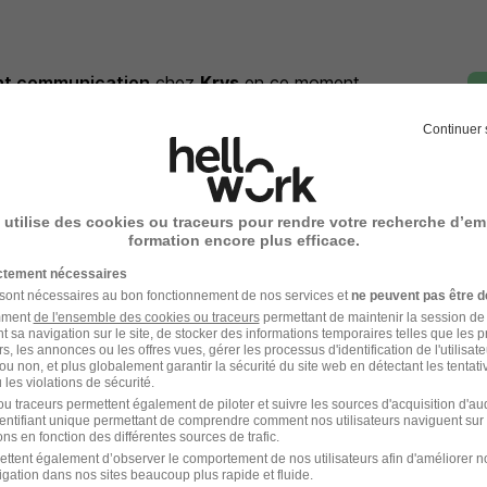
nt communication
chez
Krys
en ce moment
Continuer 
 utilise des cookies ou traceurs pour rendre votre recherche d’em
nt communication
chez
Krys
formation encore plus efficace.
mmunication
Entreprise Assistant communication
ictement nécessaires
 sont nécessaires au bon fonctionnement de nos services et
ne peuvent pas être d
amment
de l'ensemble des cookies ou traceurs
permettant de maintenir la session de l
t sa navigation sur le site, de stocker des informations temporaires telles que les 
rs, les annonces ou les offres vues, gérer les processus d'identification de l'utilisateur,
ou non, et plus globalement garantir la sécurité du site web en détectant les tentati
les violations de sécurité.
u traceurs permettent également de piloter et suivre les sources d'acquisition d'a
identifiant unique permettant de comprendre comment nos utilisateurs naviguent sur 
ns en fonction des différentes sources de trafic.
ettent également d’observer le comportement de nos utilisateurs afin d'améliorer no
igation dans nos sites beaucoup plus rapide et fluide.