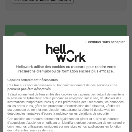
Continuer sans accepter
DÉPOSEZ VOTRE CV
Rendez votre CV accessible à l’ensemble des
Hellowork utilise des cookies ou traceurs pour rendre votre
recruteurs de la CVthèque Hellowork.
recherche d’emploi ou de formation encore plus efficace.
Cookies strictement nécessaires
Rendre mon CV visible
Ces traceurs sont nécessaires au bon fonctionnement de nos services et
ne
peuvent pas être désactivés
.
Il s'agit notamment
de l'ensemble des cookies ou traceurs
permettant de maintenir
la session de l'utilisateur active pendant sa navigation sur le site, de stocker des
informations temporaires telles que les préférences des utilisateurs, les annonces
ou les offres vues, gérer les processus d'identification de l'utilisateur, vérifier s'il
est connecté ou non, et plus globalement garantir la sécurité du site web en
détectant les tentatives d'accès frauduleux ou les violations de sécurité.
L'emploi chez Krys par Ville
Ces cookies ou traceurs permettent également de piloter et suivre les sources
d'acquisition d'audience en utilisant un identifiant unique permettant de comprendre
comment nos utilisateurs naviguent sur nos sites et nos applications en fonction
des différentes sources de trafic.