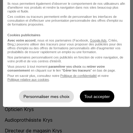
Krys Bazainville
Ils nous permettent également d’observer le comportement de nos utilisateurs afin
d'améliorer nos produits et rendre la navigation dans nos sites beaucoup plus
rapide et fluide.
Krys Villebon-sur-Yvette
Ces cookies ou traceurs permettent enfin de personnaliser les interfaces de
consultation et d'effectuer une présentation personnalisée des offres d'emploi ou
Krys Lille
de formations proposées.
Krys Nanterre
Cookies publicitaires
Avec votre accord
, nous et nos partenaires (Facebook,
Google Ads
, Critéo,
Bing,) pouvons utiliser des traceurs pour vous proposer des publicités pour des
Krys Paris
offres d’emploi ou des offres de formations personnalisés afin d’augmenter vos
probabilités de trouver rapidement un emploi ou une formation.
Krys Rambouillet
Nos partenaires personnalisent ces publicités en fonction de votre navigation, de
votre profil et de vos centres d’intérêt.
Voir plus
Vous pouvez à tout moment
paramétrer vos choix
ou
retirer votre
consentement
en cliquant sur le lien "
Gérer les traceurs
" en bas de page.
Pour en savoir plus, consultez notre
Politique de confidentialité
et notre
Voir toutes les offres par ville chez Krys
Politique relative aux cookies
.
Postuler chez Krys par Métier
Personnaliser mes choix
Tout accepter
Opticien Krys
Audioprothésiste Krys
Directeur de magasin Krys