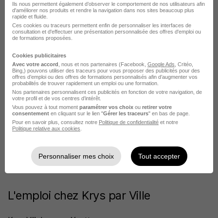
Ils nous permettent également d’observer le comportement de nos utilisateurs afin
d'améliorer nos produits et rendre la navigation dans nos sites beaucoup plus
rapide et fluide.
Ces cookies ou traceurs permettent enfin de personnaliser les interfaces de
consultation et d'effectuer une présentation personnalisée des offres d'emploi ou
de formations proposées.
Krys recrute autour de Rambouillet
Cookies publicitaires
Avec votre accord
, nous et nos partenaires (Facebook,
Google Ads
, Critéo,
Bing,) pouvons utiliser des traceurs pour vous proposer des publicités pour des
offres d’emploi ou des offres de formations personnalisés afin d’augmenter vos
Krys Bazainville
probabilités de trouver rapidement un emploi ou une formation.
Nos partenaires personnalisent ces publicités en fonction de votre navigation, de
Krys Buchelay
votre profil et de vos centres d’intérêt.
Vous pouvez à tout moment
paramétrer vos choix
ou
retirer votre
Krys Maurepas
consentement
en cliquant sur le lien "
Gérer les traceurs
" en bas de page.
Pour en savoir plus, consultez notre
Politique de confidentialité
et notre
Politique relative aux cookies
.
Krys Orgeval
Krys Plaisir
Personnaliser mes choix
Tout accepter
Krys La Queue-les-Yvelines
L'emploi chez Krys par Ville