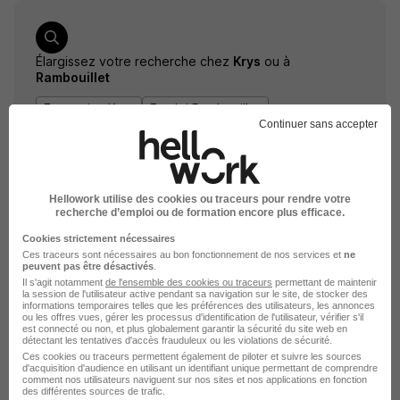
Élargissez votre recherche chez
Krys
ou à
Rambouillet
Entreprise Krys
Emploi Rambouillet
Continuer sans accepter
Entreprise Rambouillet
Hellowork utilise des cookies ou traceurs pour rendre votre
recherche d’emploi ou de formation encore plus efficace.
Cookies strictement nécessaires
Ces traceurs sont nécessaires au bon fonctionnement de nos services et
ne
peuvent pas être désactivés
.
Il s'agit notamment
de l'ensemble des cookies ou traceurs
permettant de maintenir
la session de l'utilisateur active pendant sa navigation sur le site, de stocker des
DÉPOSEZ VOTRE CV
informations temporaires telles que les préférences des utilisateurs, les annonces
ou les offres vues, gérer les processus d'identification de l'utilisateur, vérifier s'il
Rendez votre CV accessible à l’ensemble des
est connecté ou non, et plus globalement garantir la sécurité du site web en
recruteurs de la CVthèque Hellowork.
détectant les tentatives d'accès frauduleux ou les violations de sécurité.
Ces cookies ou traceurs permettent également de piloter et suivre les sources
d'acquisition d'audience en utilisant un identifiant unique permettant de comprendre
comment nos utilisateurs naviguent sur nos sites et nos applications en fonction
Rendre mon CV visible
des différentes sources de trafic.