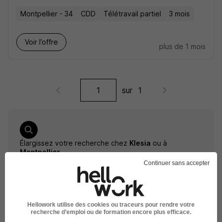
Montpellier - 34
CDD
Télétravail partiel
3 mois
Voir l’offre
plus de 1 mois
sur
1
Élargissez votre recherche chez
Klesia
ou à
Montpellier
Continuer sans accepter
Entreprise Klesia
Emploi Montpellier
Entreprise Montpellier
Hellowork utilise des cookies ou traceurs pour rendre votre
recherche d’emploi ou de formation encore plus efficace.