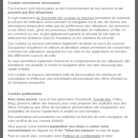
Cookies strictement nécessaires
Ces traceurs sont nécessaires au bon fonctionnement de nos services et
ne
peuvent pas être désactivés
.
Il s'agit notamment
de l'ensemble des cookies ou traceurs
permettant de maintenir
la session de l'utilisateur active pendant sa navigation sur le site, de stocker des
informations temporaires telles que les préférences des utilisateurs, les annonces
ou les offres vues, gérer les processus d'identification de l'utilisateur, vérifier s'il
DÉPOSEZ VOTRE CV
est connecté ou non, et plus globalement garantir la sécurité du site web en
détectant les tentatives d'accès frauduleux ou les violations de sécurité.
Rendez votre CV accessible à l’ensemble des
Ces cookies ou traceurs permettent également de piloter et suivre les sources
recruteurs de la CVthèque Hellowork.
d'acquisition d'audience en utilisant un identifiant unique permettant de comprendre
comment nos utilisateurs naviguent sur nos sites et nos applications en fonction
des différentes sources de trafic.
Ils nous permettent également d’observer le comportement de nos utilisateurs afin
Rendre mon CV visible
d'améliorer nos produits et rendre la navigation dans nos sites beaucoup plus
rapide et fluide.
Ces cookies ou traceurs permettent enfin de personnaliser les interfaces de
consultation et d'effectuer une présentation personnalisée des offres d'emploi ou
de formations proposées.
Cookies publicitaires
Avec votre accord
, nous et nos partenaires (Facebook,
Google Ads
, Critéo,
L'emploi chez Klesia par Ville
Bing,) pouvons utiliser des traceurs pour vous proposer des publicités pour des
offres d’emploi ou des offres de formations personnalisés afin d’augmenter vos
probabilités de trouver rapidement un emploi ou une formation.
Nos partenaires personnalisent ces publicités en fonction de votre navigation, de
Klesia Paris
votre profil et de vos centres d’intérêt.
Vous pouvez à tout moment
paramétrer vos choix
ou
retirer votre
Klesia Montreuil
consentement
en cliquant sur le lien "
Gérer les traceurs
" en bas de page.
Pour en savoir plus, consultez notre
Politique de confidentialité
et notre