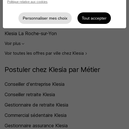
Klesia Lyon
Politique relative aux cookies
.
Klesia Rennes
Personnaliser mes choix
Tout accepter
Klesia Carcassonne
Klesia La Roche-sur-Yon
Voir plus
Voir toutes les offres par ville chez Klesia
Postuler chez Klesia par Métier
Conseiller d'entreprise Klesia
Conseiller retraite Klesia
Gestionnaire de retraite Klesia
Commercial sédentaire Klesia
Gestionnaire assurance Klesia