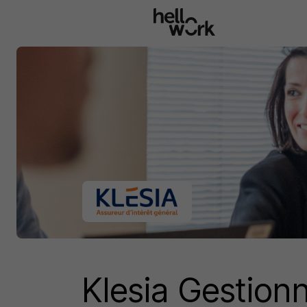
Aller au contenu principal
Klesia Gestionn