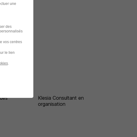
ectuer une
iser des
 personnalisés
de vos centres
ur le lien
okies
.
ques
Klesia Consultant en
organisation