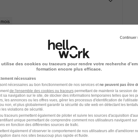
 mois
Voir l’offre
Continuer 
 utilise des cookies ou traceurs pour rendre votre recherche d’em
formation encore plus efficace.
ictement nécessaires
 sont nécessaires au bon fonctionnement de nos services et
ne peuvent pas être d
amment
de l'ensemble des cookies ou traceurs
permettant de maintenir la session de l
t sa navigation sur le site, de stocker des informations temporaires telles que les 
Voir l’offre
rs, les annonces ou les offres vues, gérer les processus d'identification de l'utilisateur,
ou non, et plus globalement garantir la sécurité du site web en détectant les tentati
les violations de sécurité.
u traceurs permettent également de piloter et suivre les sources d'acquisition d'a
identifiant unique permettant de comprendre comment nos utilisateurs naviguent sur 
ns en fonction des différentes sources de trafic.
1
ettent également d’observer le comportement de nos utilisateurs afin d'améliorer no
igation dans nos sites beaucoup plus rapide et fluide.