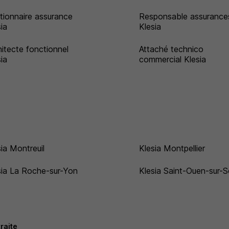
tionnaire assurance
Responsable assurance
sia
Klesia
hitecte fonctionnel
Attaché technico
sia
commercial Klesia
sia Montreuil
Klesia Montpellier
sia La Roche-sur-Yon
Klesia Saint-Ouen-sur-S
raite