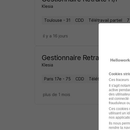
Klesia
Toulouse - 31
CDD
Télétravail partiel
7
il y a 16 jours
Gestionnaire Retraite H/F
Hellowork
Klesia
Cookies str
Paris 17e - 75
CDD
Télétravail partiel
Ces traceurs
Il s'agit not
active pendan
plus de 1 mois
des utilisateu
est connecté 
frauduleux ou 
Ces cookies o
utilisant un 
nos applicatio
Ils nous perm
rendre la nav