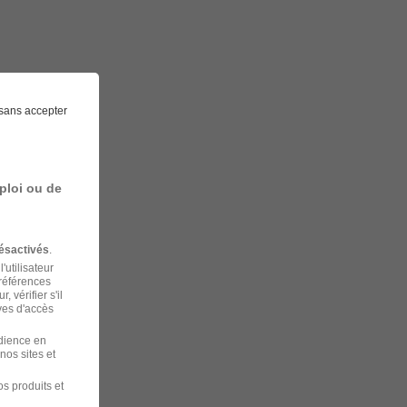
sans accepter
ploi ou de
ésactivés
.
'utilisateur
préférences
 vérifier s'il
ves d'accès
udience en
nos sites et
s produits et