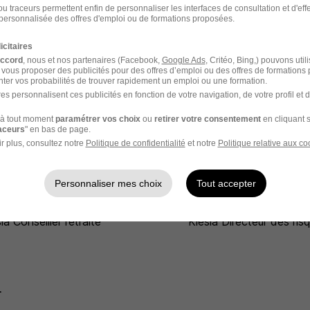
u traceurs permettent enfin de personnaliser les interfaces de consultation et d'eff
personnalisée des offres d'emploi ou de formations proposées.
naire de retraite
chez
Klesia
icitaires
e de retraite
Entreprise Gestionnaire de retraite
accord
, nous et nos partenaires (Facebook,
Google Ads
, Critéo, Bing,) pouvons util
 vous proposer des publicités pour des offres d’emploi ou des offres de formations
ter vos probabilités de trouver rapidement un emploi ou une formation.
es personnalisent ces publicités en fonction de votre navigation, de votre profil et 
à tout moment
paramétrer vos choix
ou
retirer votre consentement
en cliquant s
raceurs
" en bas de page.
r plus, consultez notre
Politique de confidentialité
et notre
Politique relative aux co
ans le domaine Gestion
Personnaliser mes choix
Tout accepter
ia Conseiller retraite
Klesia Directeur des ris
r