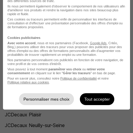
des différentes sources de trafic.
Ils nous permettent également d’observer le comportement de nos utilisateurs afin
Chef de publicité JCDecaux
d'améliorer nos produits et rendre la navigation dans nos sites beaucoup plus
rapide et fluide.
Agent d'exploitation JCDecaux
Ces cookies ou traceurs permettent enfin de personnaliser les interfaces de
consultation et d'effectuer une présentation personnalisée des offres d'emploi ou
de formations proposées.
Product owner JCDecaux
Cookies publicitaires
Contrôleur de gestion JCDecaux
Avec votre accord
, nous et nos partenaires (Facebook,
Google Ads
, Critéo,
Bing,) pouvons utiliser des traceurs pour vous proposer des publicités pour des
Account manager JCDecaux
offres d’emploi ou des offres de formations personnalisés afin d’augmenter vos
probabilités de trouver rapidement un emploi ou une formation.
Nos partenaires personnalisent ces publicités en fonction de votre navigation, de
Consultant en informatique JCDecaux
votre profil et de vos centres d’intérêt.
Vous pouvez à tout moment
paramétrer vos choix
ou
retirer votre
Voir plus
consentement
en cliquant sur le lien "
Gérer les traceurs
" en bas de page.
Pour en savoir plus, consultez notre
Politique de confidentialité
et notre
Voir toutes les offres par métier chez JCDecaux
Politique relative aux cookies
.
L'emploi chez JCDecaux par Ville
Personnaliser mes choix
Tout accepter
JCDecaux Plaisir
JCDecaux Neuilly-sur-Seine