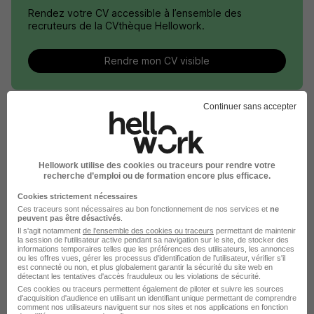
Rendez votre CV accessible à l’ensemble des
recruteurs de la CVthèque Hellowork.
Rendre mon CV visible
Continuer sans accepter
Le Recrutement chez JCDecaux dans
Hellowork utilise des cookies ou traceurs pour rendre votre
le domaine Vente
recherche d’emploi ou de formation encore plus efficace.
Cookies strictement nécessaires
JCDecaux Coordinateur commercial
Ces traceurs sont nécessaires au bon fonctionnement de nos services et
ne
peuvent pas être désactivés
.
Il s'agit notamment
de l'ensemble des cookies ou traceurs
permettant de maintenir
JCDecaux Chargé de clientèle téléservices
la session de l'utilisateur active pendant sa navigation sur le site, de stocker des
informations temporaires telles que les préférences des utilisateurs, les annonces
JCDecaux Gestionnaire administration des ventes
ou les offres vues, gérer les processus d'identification de l'utilisateur, vérifier s'il
est connecté ou non, et plus globalement garantir la sécurité du site web en
détectant les tentatives d'accès frauduleux ou les violations de sécurité.
Ces cookies ou traceurs permettent également de piloter et suivre les sources
Postuler chez JCDecaux par Métier
d'acquisition d'audience en utilisant un identifiant unique permettant de comprendre
comment nos utilisateurs naviguent sur nos sites et nos applications en fonction