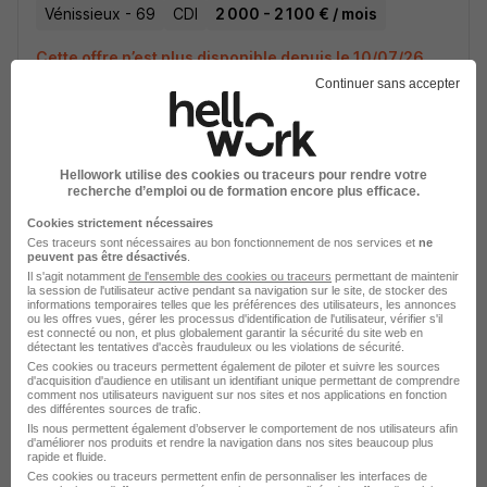
Vénissieux - 69
CDI
2 000 - 2 100 € / mois
Cette offre n’est plus disponible depuis le 10/07/26
Continuer sans accepter
Réceptionnaire Atelier H/F
Le Mans - 72
CDI
Hellowork utilise des cookies ou traceurs pour rendre votre
recherche d’emploi ou de formation encore plus efficace.
Cette offre n’est plus disponible depuis le 08/07/26
Cookies strictement nécessaires
Ces traceurs sont nécessaires au bon fonctionnement de nos services et
ne
peuvent pas être désactivés
.
Technicien Jantes H/F
Il s'agit notamment
de l'ensemble des cookies ou traceurs
permettant de maintenir
la session de l'utilisateur active pendant sa navigation sur le site, de stocker des
informations temporaires telles que les préférences des utilisateurs, les annonces
ou les offres vues, gérer les processus d'identification de l'utilisateur, vérifier s'il
Mougins - 06
CDI
est connecté ou non, et plus globalement garantir la sécurité du site web en
détectant les tentatives d'accès frauduleux ou les violations de sécurité.
Ces cookies ou traceurs permettent également de piloter et suivre les sources
Cette offre n’est plus disponible depuis le 29/06/26
d'acquisition d'audience en utilisant un identifiant unique permettant de comprendre
comment nos utilisateurs naviguent sur nos sites et nos applications en fonction
des différentes sources de trafic.
Ils nous permettent également d’observer le comportement de nos utilisateurs afin
Technicien Atelier H/F
d'améliorer nos produits et rendre la navigation dans nos sites beaucoup plus
rapide et fluide.
Ces cookies ou traceurs permettent enfin de personnaliser les interfaces de