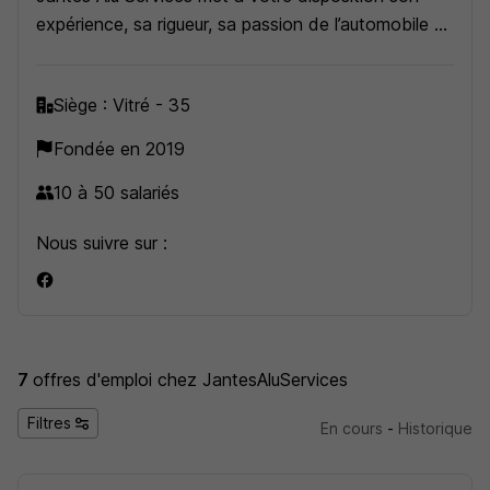
expérience, sa rigueur, sa passion de l’automobile et
ses équipements derniers cris pour vous délivrer une
prestation inégalable.
Siège : Vitré - 35
Des ateliers présents à Rennes, Nantes et Caen.
Fondée en 2019
10 à 50 salariés
Nous suivre sur :
7
offres d'emploi
chez JantesAluServices
Filtres
En cours
-
Historique