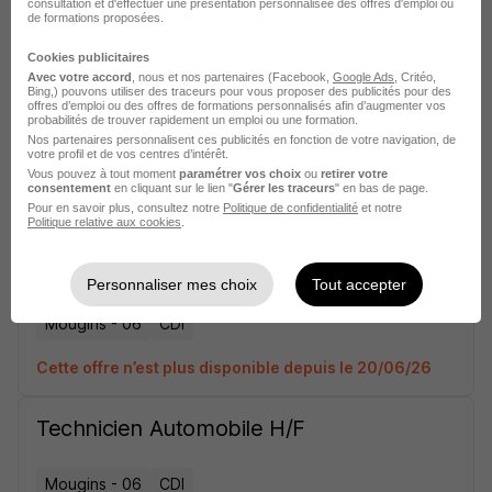
Le Mans - 72
CDI
2 000 - 2 500 € / mois
consultation et d'effectuer une présentation personnalisée des offres d'emploi ou
de formations proposées.
Cette offre n’est plus disponible depuis le 27/06/26
Cookies publicitaires
Avec votre accord
, nous et nos partenaires (Facebook,
Google Ads
, Critéo,
Bing,) pouvons utiliser des traceurs pour vous proposer des publicités pour des
Réceptionnaire Atelier H/F
offres d’emploi ou des offres de formations personnalisés afin d’augmenter vos
probabilités de trouver rapidement un emploi ou une formation.
Nos partenaires personnalisent ces publicités en fonction de votre navigation, de
votre profil et de vos centres d’intérêt.
Le Mans - 72
CDI
Vous pouvez à tout moment
paramétrer vos choix
ou
retirer votre
consentement
en cliquant sur le lien "
Gérer les traceurs
" en bas de page.
Cette offre n’est plus disponible depuis le 22/06/26
Pour en savoir plus, consultez notre
Politique de confidentialité
et notre
Politique relative aux cookies
.
Commercial - Ramasseur H/F
Personnaliser mes choix
Tout accepter
Mougins - 06
CDI
Cette offre n’est plus disponible depuis le 20/06/26
Technicien Automobile H/F
Mougins - 06
CDI