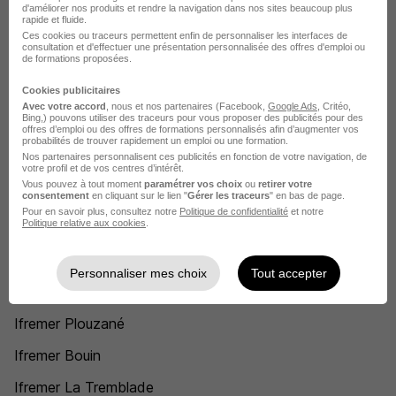
Administrateur système Ifremer
d'améliorer nos produits et rendre la navigation dans nos sites beaucoup plus
rapide et fluide.
Ces cookies ou traceurs permettent enfin de personnaliser les interfaces de
Responsable service client Ifremer
consultation et d'effectuer une présentation personnalisée des offres d'emploi ou
de formations proposées.
Administrateur fonctionnel Ifremer
Cookies publicitaires
Assistante de direction Ifremer
Avec votre accord
, nous et nos partenaires (Facebook,
Google Ads
, Critéo,
Bing,) pouvons utiliser des traceurs pour vous proposer des publicités pour des
offres d’emploi ou des offres de formations personnalisés afin d’augmenter vos
Chargé d'études environnement Ifremer
probabilités de trouver rapidement un emploi ou une formation.
Nos partenaires personnalisent ces publicités en fonction de votre navigation, de
Chargé d'opération Ifremer
votre profil et de vos centres d’intérêt.
Vous pouvez à tout moment
paramétrer vos choix
ou
retirer votre
consentement
en cliquant sur le lien "
Gérer les traceurs
" en bas de page.
Voir plus
Pour en savoir plus, consultez notre
Politique de confidentialité
et notre
Politique relative aux cookies
.
Voir toutes les offres par métier chez Ifremer
Personnaliser mes choix
Tout accepter
L'emploi chez Ifremer par Ville
Ifremer Plouzané
Ifremer Bouin
Ifremer La Tremblade