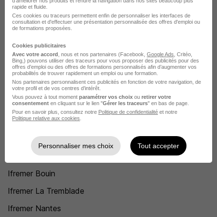
Responsable service client Ifremer
d'améliorer nos produits et rendre la navigation dans nos sites beaucoup plus
rapide et fluide.
Ces cookies ou traceurs permettent enfin de personnaliser les interfaces de
Administrateur fonctionnel Ifremer
consultation et d'effectuer une présentation personnalisée des offres d'emploi ou
de formations proposées.
Chargé d'études environnement Ifremer
Cookies publicitaires
Chargé d'opération Ifremer
Avec votre accord
, nous et nos partenaires (Facebook,
Google Ads
, Critéo,
Bing,) pouvons utiliser des traceurs pour vous proposer des publicités pour des
offres d’emploi ou des offres de formations personnalisés afin d’augmenter vos
Généticien Ifremer
probabilités de trouver rapidement un emploi ou une formation.
Nos partenaires personnalisent ces publicités en fonction de votre navigation, de
Voir plus
votre profil et de vos centres d’intérêt.
Vous pouvez à tout moment
paramétrer vos choix
ou
retirer votre
Voir toutes les offres par métier chez Ifremer
consentement
en cliquant sur le lien "
Gérer les traceurs
" en bas de page.
Pour en savoir plus, consultez notre
Politique de confidentialité
et notre
Politique relative aux cookies
.
L'emploi chez Ifremer par Ville
Personnaliser mes choix
Tout accepter
Ifremer Plouzané
Ifremer Bouin
Ifremer La Tremblade
Ifremer Nantes