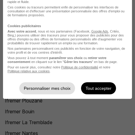
rapide et fluide.
Responsable service client Ifremer
Ces cookies ou traceurs permettent enfin de personnaliser les interfaces de
consultation et d'effectuer une présentation personnalisée des offres d'emploi ou
Administrateur fonctionnel Ifremer
de formations proposées.
Assistante de direction Ifremer
Cookies publicitaires
Avec votre accord
, nous et nos partenaires (Facebook,
Google Ads
, Critéo,
Bing,) pouvons utiliser des traceurs pour vous proposer des publicités pour des
Chargé d'études environnement Ifremer
offres d’emploi ou des offres de formations personnalisés afin d’augmenter vos
probabilités de trouver rapidement un emploi ou une formation.
Chargé d'opération Ifremer
Nos partenaires personnalisent ces publicités en fonction de votre navigation, de
votre profil et de vos centres d’intérêt.
Voir plus
Vous pouvez à tout moment
paramétrer vos choix
ou
retirer votre
consentement
en cliquant sur le lien "
Gérer les traceurs
" en bas de page.
Pour en savoir plus, consultez notre
Politique de confidentialité
et notre
Voir toutes les offres par métier chez Ifremer
Politique relative aux cookies
.
L'emploi chez Ifremer par Ville
Personnaliser mes choix
Tout accepter
Ifremer Plouzané
Ifremer Bouin
Ifremer La Tremblade
Ifremer Nantes