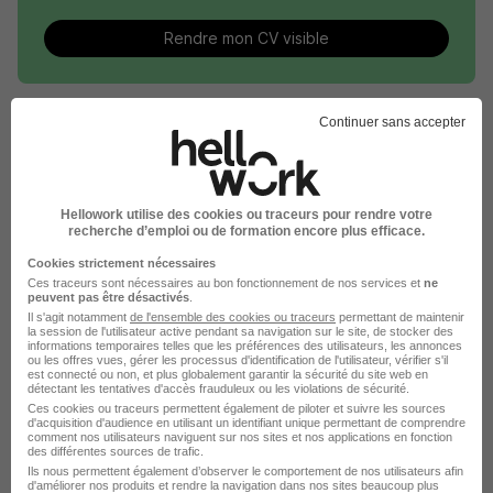
Rendre mon CV visible
Continuer sans accepter
Le Recrutement chez Ifremer dans le
domaine Biotechnologie
Hellowork utilise des cookies ou traceurs pour rendre votre
recherche d’emploi ou de formation encore plus efficace.
Cookies strictement nécessaires
Ifremer Technicien en histologie
Ces traceurs sont nécessaires au bon fonctionnement de nos services et
ne
peuvent pas être désactivés
.
Ifremer Ingénieur biologiste
Il s'agit notamment
de l'ensemble des cookies ou traceurs
permettant de maintenir
la session de l'utilisateur active pendant sa navigation sur le site, de stocker des
informations temporaires telles que les préférences des utilisateurs, les annonces
Ifremer Ingénieur bioinformatique
ou les offres vues, gérer les processus d'identification de l'utilisateur, vérifier s'il
est connecté ou non, et plus globalement garantir la sécurité du site web en
détectant les tentatives d'accès frauduleux ou les violations de sécurité.
Postuler chez Ifremer par Métier
Ces cookies ou traceurs permettent également de piloter et suivre les sources
d'acquisition d'audience en utilisant un identifiant unique permettant de comprendre
comment nos utilisateurs naviguent sur nos sites et nos applications en fonction
des différentes sources de trafic.
Administrateur système Ifremer
Ils nous permettent également d’observer le comportement de nos utilisateurs afin
d'améliorer nos produits et rendre la navigation dans nos sites beaucoup plus