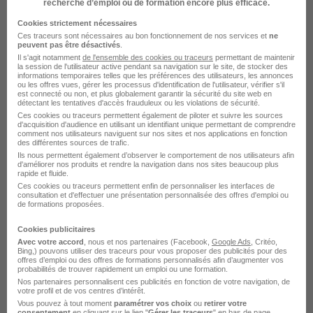
recherche d’emploi ou de formation encore plus efficace.
Proxy Product Owner - Business
Cookies strictement nécessaires
Analyst H/F
Ces traceurs sont nécessaires au bon fonctionnement de nos services et
ne
Abylsen
peuvent pas être désactivés
.
Il s'agit notamment
de l'ensemble des cookies ou traceurs
permettant de maintenir
la session de l'utilisateur active pendant sa navigation sur le site, de stocker des
informations temporaires telles que les préférences des utilisateurs, les annonces
Nantes - 44
CDI
35 000 € / an
ou les offres vues, gérer les processus d'identification de l'utilisateur, vérifier s'il
est connecté ou non, et plus globalement garantir la sécurité du site web en
détectant les tentatives d'accès frauduleux ou les violations de sécurité.
Ces cookies ou traceurs permettent également de piloter et suivre les sources
Voir l’offre
il y a 22 jours
d'acquisition d'audience en utilisant un identifiant unique permettant de comprendre
comment nos utilisateurs naviguent sur nos sites et nos applications en fonction
des différentes sources de trafic.
Ils nous permettent également d’observer le comportement de nos utilisateurs afin
Chef de Projet Moeg - Ouvrage d'Art
d'améliorer nos produits et rendre la navigation dans nos sites beaucoup plus
rapide et fluide.
H/F
Ces cookies ou traceurs permettent enfin de personnaliser les interfaces de
Abylsen
consultation et d'effectuer une présentation personnalisée des offres d'emploi ou
de formations proposées.
Nantes - 44
CDI
35 000 € / an
Cookies publicitaires
Avec votre accord
, nous et nos partenaires (Facebook,
Google Ads
, Critéo,
Bing,) pouvons utiliser des traceurs pour vous proposer des publicités pour des
offres d’emploi ou des offres de formations personnalisés afin d’augmenter vos
Voir l’offre
probabilités de trouver rapidement un emploi ou une formation.
il y a 27 jours
Nos partenaires personnalisent ces publicités en fonction de votre navigation, de
votre profil et de vos centres d’intérêt.
Vous pouvez à tout moment
paramétrer vos choix
ou
retirer votre
consentement
en cliquant sur le lien "
Gérer les traceurs
" en bas de page.