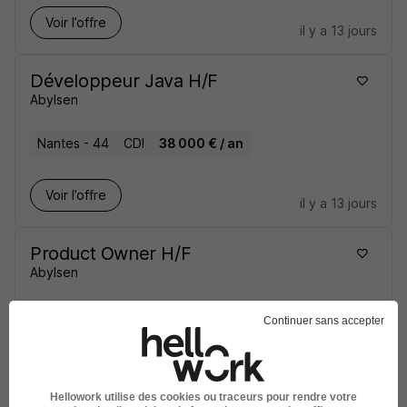
Voir l’offre
il y a 13 jours
Développeur Java H/F
Abylsen
Nantes - 44
CDI
38 000 € / an
Voir l’offre
il y a 13 jours
Product Owner H/F
Abylsen
Nantes - 44
CDI
35 000 € / an
Continuer sans accepter
Voir l’offre
il y a 22 jours
Hellowork utilise des cookies ou traceurs pour rendre votre