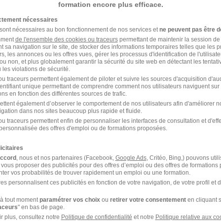
formation encore plus efficace.
e marketing
chez
Hager
ictement nécessaires
arketing
Entreprise Analyste marketing
 sont nécessaires au bon fonctionnement de nos services et
ne peuvent pas être d
amment
de l'ensemble des cookies ou traceurs
permettant de maintenir la session de l
t sa navigation sur le site, de stocker des informations temporaires telles que les 
rs, les annonces ou les offres vues, gérer les processus d'identification de l'utilisateur,
ou non, et plus globalement garantir la sécurité du site web en détectant les tentati
les violations de sécurité.
u traceurs permettent également de piloter et suivre les sources d'acquisition d'a
identifiant unique permettant de comprendre comment nos utilisateurs naviguent sur 
ns en fonction des différentes sources de trafic.
ettent également d’observer le comportement de nos utilisateurs afin d'améliorer no
igation dans nos sites beaucoup plus rapide et fluide.
ns le domaine Marketing
u traceurs permettent enfin de personnaliser les interfaces de consultation et d'eff
personnalisée des offres d'emploi ou de formations proposées.
er Product manager
Hager Chef de produit
icitaires
accord
, nous et nos partenaires (Facebook,
Google Ads
, Critéo, Bing,) pouvons util
 vous proposer des publicités pour des offres d’emploi ou des offres de formations
ter vos probabilités de trouver rapidement un emploi ou une formation.
es personnalisent ces publicités en fonction de votre navigation, de votre profil et 
à tout moment
paramétrer vos choix
ou
retirer votre consentement
en cliquant s
raceurs
" en bas de page.
r
r plus, consultez notre
Politique de confidentialité
et notre
Politique relative aux co