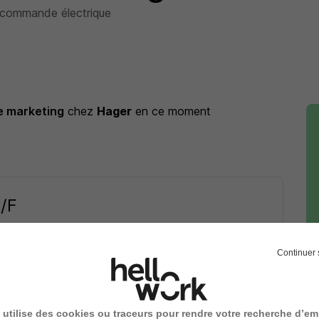
e commande électrique
e marketing
chez
Hager
en ce moment
H/F
Continuer 
11/07/26
 utilise des cookies ou traceurs pour rendre votre recherche d’em