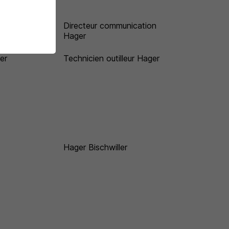
ue
Directeur communication
Hager
er
Technicien outilleur Hager
Hager Bischwiller