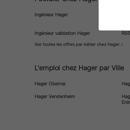
Ingénieur Hager
Res
Ingénieur validation Hager
RSS
Voir toutes les offres par métier chez Hager
L'emploi chez Hager par Ville
Hager Obernai
Hag
Hager Vendenheim
Hag
Erd