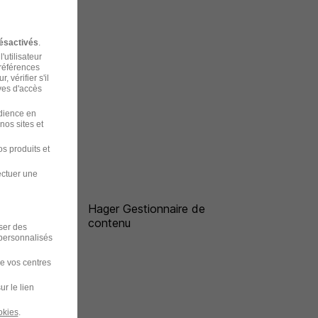
ésactivés
.
'utilisateur
préférences
 vérifier s'il
ves d'accès
udience en
nos sites et
s produits et
ectuer une
Hager Gestionnaire de
contenu
iser des
 personnalisés
de vos centres
ur le lien
okies
.