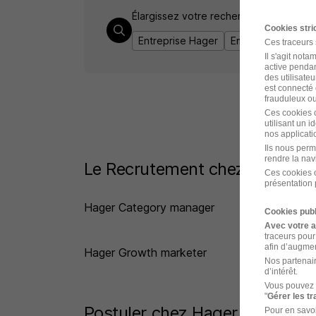
Élargissez votre recherche de
Analyst
Cookies str
Entreprise Hager
Emploi Analyste m
Ces traceurs
Il s'agit not
active pendan
des utilisateu
est connecté 
frauduleux ou 
Ces cookies o
utilisant un 
nos applicatio
Ils nous perm
rendre la nav
Le Recrutement chez Hager da
Ces cookies o
présentation 
Hager Category manager
Hag
Cookies publ
Avec votre 
traceurs pour
afin d’augmen
Hager Growth marketer
Nos partenair
d’intérêt.
Vous pouvez 
"
Gérer les t
Postuler chez Hager par Métie
Pour en savoi