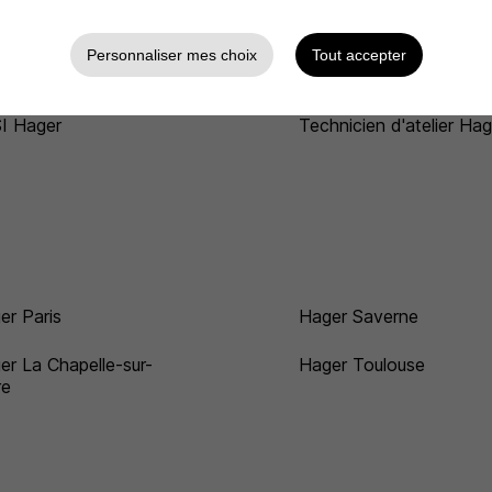
ponsable qualité Hager
Développeur informatiq
Personnaliser mes choix
Tout accepter
Hager
I Hager
Technicien d'atelier Hag
er Paris
Hager Saverne
er La Chapelle-sur-
Hager Toulouse
re