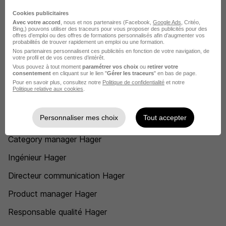
Hager Ingénieur développement logiciel
Cookies publicitaires
Avec votre accord
, nous et nos partenaires (Facebook,
Google Ads
, Critéo,
Bing,) pouvons utiliser des traceurs pour vous proposer des publicités pour des
Hager Administrateur réseau
offres d’emploi ou des offres de formations personnalisés afin d’augmenter vos
probabilités de trouver rapidement un emploi ou une formation.
Hager Chef de projet logiciel
Nos partenaires personnalisent ces publicités en fonction de votre navigation, de
votre profil et de vos centres d’intérêt.
Hager Consultant SAP
Vous pouvez à tout moment
paramétrer vos choix
ou
retirer votre
consentement
en cliquant sur le lien "
Gérer les traceurs
" en bas de page.
Pour en savoir plus, consultez notre
Politique de confidentialité
et notre
Voir plus
Politique relative aux cookies
.
Postuler chez Hager par Métier
Personnaliser mes choix
Tout accepter
Category manager Hager
Ingénieur Hager
Directeur communication Hager
Product manager Hager
Responsable qualité Hager