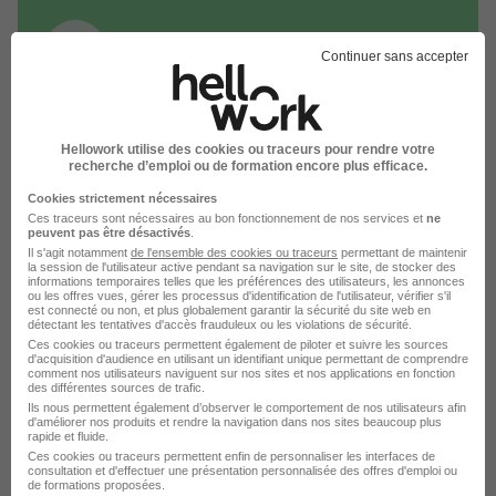
Continuer sans accepter
DÉPOSEZ VOTRE CV
Rendez votre CV accessible à l’ensemble des
Hellowork utilise des cookies ou traceurs pour rendre votre
recruteurs de la CVthèque Hellowork.
recherche d’emploi ou de formation encore plus efficace.
Cookies strictement nécessaires
Rendre mon CV visible
Ces traceurs sont nécessaires au bon fonctionnement de nos services et
ne
peuvent pas être désactivés
.
Il s'agit notamment
de l'ensemble des cookies ou traceurs
permettant de maintenir
la session de l'utilisateur active pendant sa navigation sur le site, de stocker des
informations temporaires telles que les préférences des utilisateurs, les annonces
ou les offres vues, gérer les processus d'identification de l'utilisateur, vérifier s'il
est connecté ou non, et plus globalement garantir la sécurité du site web en
détectant les tentatives d'accès frauduleux ou les violations de sécurité.
Le Recrutement chez Hager dans le
Ces cookies ou traceurs permettent également de piloter et suivre les sources
d'acquisition d'audience en utilisant un identifiant unique permettant de comprendre
comment nos utilisateurs naviguent sur nos sites et nos applications en fonction
domaine Informatique
des différentes sources de trafic.
Ils nous permettent également d’observer le comportement de nos utilisateurs afin
d'améliorer nos produits et rendre la navigation dans nos sites beaucoup plus
rapide et fluide.
Hager Ingénieur validation
Ces cookies ou traceurs permettent enfin de personnaliser les interfaces de
consultation et d'effectuer une présentation personnalisée des offres d'emploi ou
Hager RSSI
de formations proposées.