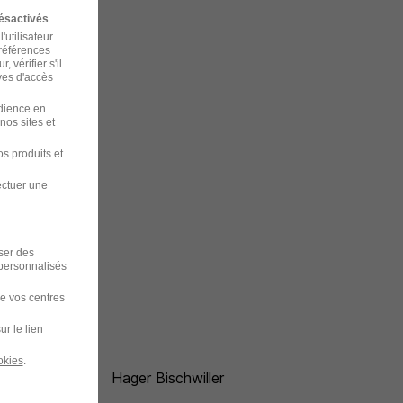
ésactivés
.
'utilisateur
préférences
 vérifier s'il
ves d'accès
udience en
nos sites et
s produits et
ectuer une
iser des
 personnalisés
de vos centres
ur le lien
okies
.
Hager Bischwiller