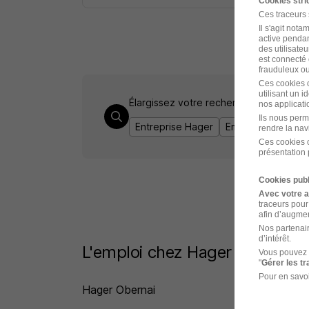
Cookies str
Ces traceurs
Il s'agit not
active pendan
des utilisateu
est connecté 
frauduleux ou 
Ces cookies o
utilisant un 
Élargissez votre recherche chez
Hage
nos applicatio
Ils nous perm
Entreprise Hager
Emploi Toulouse
rendre la nav
Ces cookies o
présentation 
Cookies publ
Avec votre 
traceurs pour
afin d’augmen
Nos partenair
d’intérêt.
L'emploi chez Hager par Ville
Vous pouvez 
"
Gérer les t
Pour en savoi
Hager Obernai
Hag