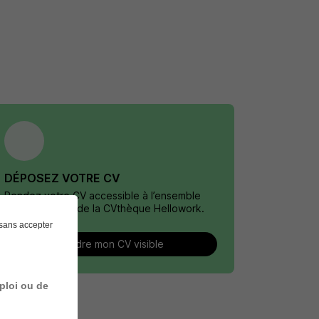
DÉPOSEZ VOTRE CV
Rendez votre CV accessible à l’ensemble
des recruteurs de la CVthèque Hellowork.
sans accepter
Rendre mon CV visible
ploi ou de