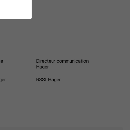
ue
Directeur communication
Hager
ger
RSSI Hager