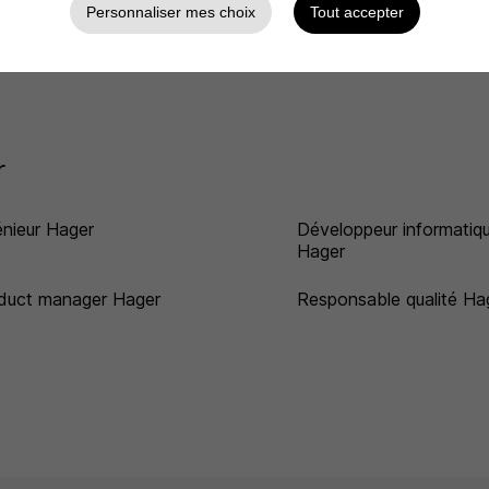
Personnaliser mes choix
Tout accepter
er La Chapelle-sur-
re
r
énieur Hager
Développeur informatiq
Hager
duct manager Hager
Responsable qualité Ha