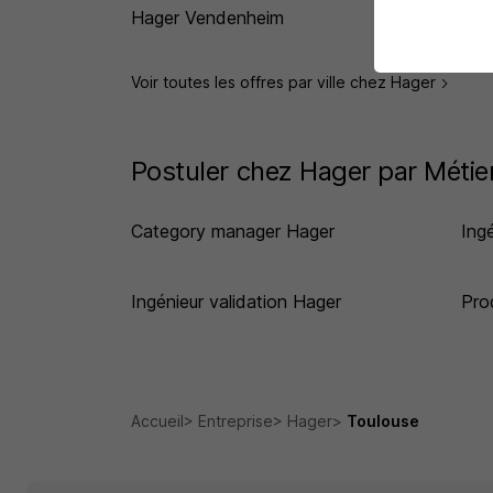
Hager Vendenheim
Hag
Erd
Voir toutes les offres par ville chez Hager
Postuler chez Hager par Métie
Category manager Hager
Ing
Ingénieur validation Hager
Pro
Accueil
Entreprise
Hager
Toulouse