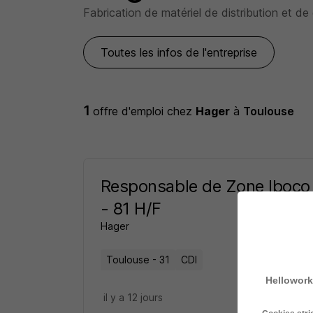
Fabrication de matériel de distribution et d
Toutes les infos de l'entreprise
1
offre d'emploi
chez
Hager
à
Toulouse
Responsable de Zone Iboco 
- 81 H/F
Hager
Toulouse - 31
CDI
Hellowork
il y a 12 jours