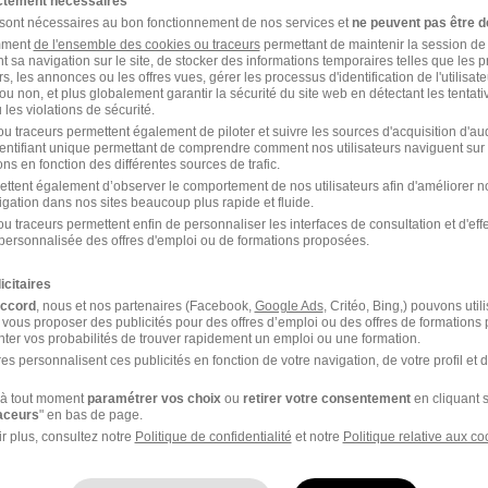
ictement nécessaires
 sont nécessaires au bon fonctionnement de nos services et
ne peuvent pas être d
amment
de l'ensemble des cookies ou traceurs
permettant de maintenir la session de l
t sa navigation sur le site, de stocker des informations temporaires telles que les 
1
rs, les annonces ou les offres vues, gérer les processus d'identification de l'utilisateur,
ou non, et plus globalement garantir la sécurité du site web en détectant les tentati
les violations de sécurité.
u traceurs permettent également de piloter et suivre les sources d'acquisition d'a
identifiant unique permettant de comprendre comment nos utilisateurs naviguent sur 
r
ou à
Toulouse
ns en fonction des différentes sources de trafic.
ettent également d’observer le comportement de nos utilisateurs afin d'améliorer no
Entreprise Toulouse
igation dans nos sites beaucoup plus rapide et fluide.
u traceurs permettent enfin de personnaliser les interfaces de consultation et d'eff
personnalisée des offres d'emploi ou de formations proposées.
icitaires
accord
, nous et nos partenaires (Facebook,
Google Ads
, Critéo, Bing,) pouvons util
 vous proposer des publicités pour des offres d’emploi ou des offres de formations
ter vos probabilités de trouver rapidement un emploi ou une formation.
es personnalisent ces publicités en fonction de votre navigation, de votre profil et 
à tout moment
paramétrer vos choix
ou
retirer votre consentement
en cliquant s
raceurs
" en bas de page.
r plus, consultez notre
Politique de confidentialité
et notre
Politique relative aux co
er Paris
Hager Saverne