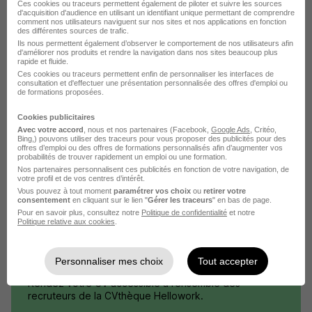
Ces cookies ou traceurs permettent également de piloter et suivre les sources
d'acquisition d'audience en utilisant un identifiant unique permettant de comprendre
comment nos utilisateurs naviguent sur nos sites et nos applications en fonction
des différentes sources de trafic.
Ils nous permettent également d’observer le comportement de nos utilisateurs afin
d'améliorer nos produits et rendre la navigation dans nos sites beaucoup plus
rapide et fluide.
Ces cookies ou traceurs permettent enfin de personnaliser les interfaces de
Élargissez votre recherche de
Réceptionniste
chez
consultation et d'effectuer une présentation personnalisée des offres d'emploi ou
Barrière
de formations proposées.
Entreprise Barrière
Emploi Réceptionniste
Cookies publicitaires
Avec votre accord
, nous et nos partenaires (Facebook,
Google Ads
, Critéo,
Entreprise Réceptionniste
Bing,) pouvons utiliser des traceurs pour vous proposer des publicités pour des
offres d’emploi ou des offres de formations personnalisés afin d’augmenter vos
probabilités de trouver rapidement un emploi ou une formation.
Nos partenaires personnalisent ces publicités en fonction de votre navigation, de
votre profil et de vos centres d’intérêt.
Vous pouvez à tout moment
paramétrer vos choix
ou
retirer votre
consentement
en cliquant sur le lien "
Gérer les traceurs
" en bas de page.
Pour en savoir plus, consultez notre
Politique de confidentialité
et notre
Politique relative aux cookies
.
Personnaliser mes choix
Tout accepter
DÉPOSEZ VOTRE CV
Rendez votre CV accessible à l’ensemble des
recruteurs de la CVthèque Hellowork.