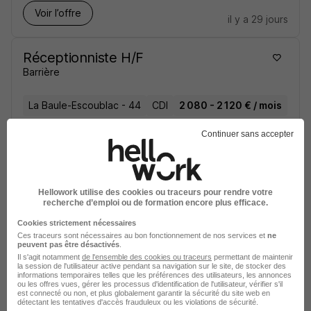
Voir l’offre
il y a 29 jours
Réceptionniste H/F
Barrière
La Baule-Escoublac - 44
CDI
2 080 - 2 120 € / mois
Continuer sans accepter
Voir l’offre
il y a 29 jours
Hellowork utilise des cookies ou traceurs pour rendre votre
recherche d’emploi ou de formation encore plus efficace.
sur
1
Cookies strictement nécessaires
Ces traceurs sont nécessaires au bon fonctionnement de nos services et
ne
Réceptionniste Spa H/F
peuvent pas être désactivés
.
Il s'agit notamment
de l'ensemble des cookies ou traceurs
permettant de maintenir
la session de l'utilisateur active pendant sa navigation sur le site, de stocker des
informations temporaires telles que les préférences des utilisateurs, les annonces
Ribeauvillé - 68
Temps partiel
22 560 € / an
ou les offres vues, gérer les processus d'identification de l'utilisateur, vérifier s'il
est connecté ou non, et plus globalement garantir la sécurité du site web en
détectant les tentatives d'accès frauduleux ou les violations de sécurité.
Cette offre n’est plus disponible depuis le 29/07/26