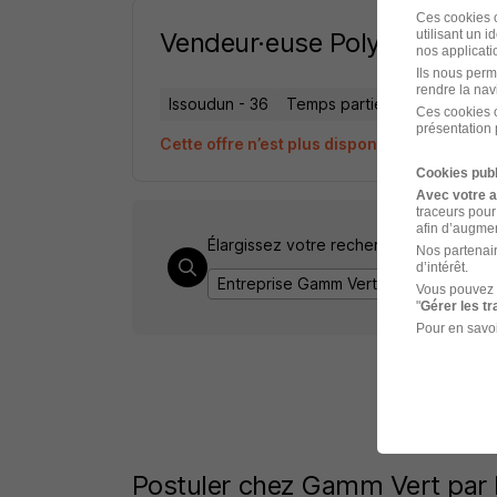
Ces cookies o
Vendeur·euse Polyvalent·e 
utilisant un 
nos applicatio
Ils nous perm
rendre la nav
Issoudun - 36
Temps partiel
21 876,36 €
Ces cookies o
présentation 
Cette offre n’est plus disponible depuis le 
Cookies publ
Avec votre 
traceurs pour
afin d’augmen
Élargissez votre recherche chez
Gamm
Nos partenair
d’intérêt.
Entreprise Gamm Vert
Emploi Issou
Vous pouvez 
"
Gérer les t
Pour en savoi
Postuler chez Gamm Vert par 