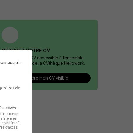
DÉPOSEZ VOTRE CV
Rendez votre CV accessible à l’ensemble
sans accepter
des recruteurs de la CVthèque Hellowork.
Rendre mon CV visible
ploi ou de
ésactivés
.
'utilisateur
préférences
 vérifier s'il
ves d'accès