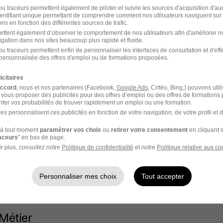
u traceurs permettent également de piloter et suivre les sources d'acquisition d'a
H/F
identifiant unique permettant de comprendre comment nos utilisateurs naviguent sur 
ns en fonction des différentes sources de trafic.
ettent également d’observer le comportement de nos utilisateurs afin d'améliorer no
igation dans nos sites beaucoup plus rapide et fluide.
 / an
u traceurs permettent enfin de personnaliser les interfaces de consultation et d'eff
personnalisée des offres d'emploi ou de formations proposées.
11/05/26
icitaires
accord
, nous et nos partenaires (Facebook,
Google Ads
, Critéo, Bing,) pouvons util
 vous proposer des publicités pour des offres d’emploi ou des offres de formations
ter vos probabilités de trouver rapidement un emploi ou une formation.
 Vert
ou à
Issoudun
es personnalisent ces publicités en fonction de votre navigation, de votre profil et 
dun
Entreprise Issoudun
à tout moment
paramétrer vos choix
ou
retirer votre consentement
en cliquant s
raceurs
" en bas de page.
r plus, consultez notre
Politique de confidentialité
et notre
Politique relative aux co
Personnaliser mes choix
Tout accepter
Métier