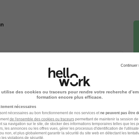
un
F
Continuer 
 utilise des cookies ou traceurs pour rendre votre recherche d’em
formation encore plus efficace.
Voir l’offre
ictement nécessaires
 sont nécessaires au bon fonctionnement de nos services et
ne peuvent pas être d
amment
de l'ensemble des cookies ou traceurs
permettant de maintenir la session de l
t sa navigation sur le site, de stocker des informations temporaires telles que les 
rs, les annonces ou les offres vues, gérer les processus d'identification de l'utilisateur,
1
ou non, et plus globalement garantir la sécurité du site web en détectant les tentati
les violations de sécurité.