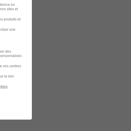
udience en
nos sites et
s produits et
ectuer une
iser des
 personnalisés
de vos centres
ur le lien
okies
.