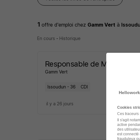
1
offre d'emploi
chez
Gamm Vert
à
Issoud
En cours
-
Historique
Responsable de Magasin H/
Gamm Vert
Issoudun - 36
CDI
Hellowork
il y a 26 jours
Cookies str
Ces traceurs
Il s'agit not
active pendan
des utilisateu
est connecté 
frauduleux ou 