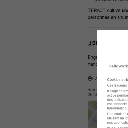
TERACT cultive une 
personnes en situa
Bienvenue ch
Engagés en faveur 
handicap.
Hellowork
La carte
Cookies str
Ces traceurs
Rue des Coinchettes
Il s'agit not
36100 Issoudun
active pendan
des utilisateu
est connecté 
frauduleux ou 
Ces cookies o
utilisant un 
nos applicatio