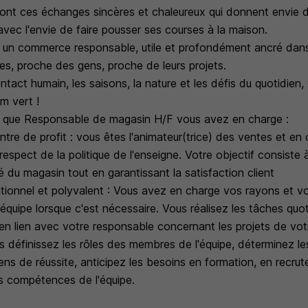
ont ces échanges sincères et chaleureux qui donnent envie de 
vec l'envie de faire pousser ses courses à la maison.
n commerce responsable, utile et profondément ancré dans l
res, proche des gens, proche de leurs projets.
ntact humain, les saisons, la nature et les défis du quotidien,
m vert !
t que Responsable de magasin H/F vous avez en charge :
re de profit : vous êtes l'animateur(trice) des ventes et en 
spect de la politique de l'enseigne. Votre objectif consiste 
té du magasin tout en garantissant la satisfaction client
ionnel et polyvalent : Vous avez en charge vos rayons et v
équipe lorsque c'est nécessaire. Vous réalisez les tâches quo
n lien avec votre responsable concernant les projets de vot
 définissez les rôles des membres de l'équipe, déterminez les
s de réussite, anticipez les besoins en formation, en recrute
 compétences de l'équipe.