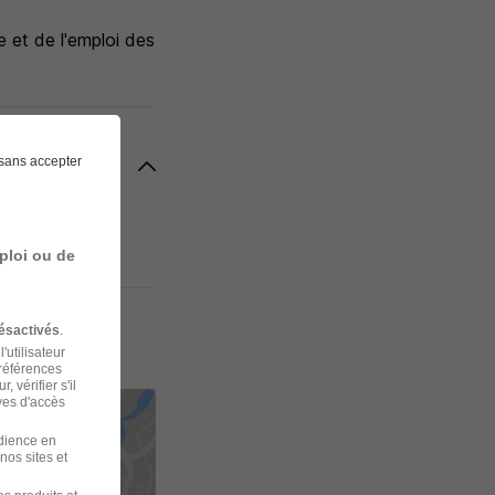
e et de l'emploi des
sans accepter
en situation de
ploi ou de
ésactivés
.
'utilisateur
préférences
 vérifier s'il
ves d'accès
udience en
nos sites et