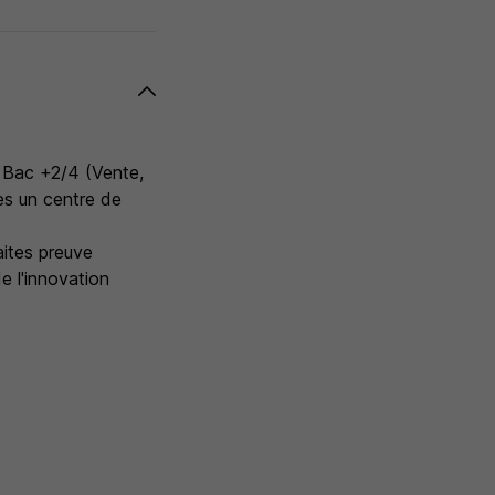
n Bac +2/4 (Vente,
ès un centre de
aites preuve
e l'innovation