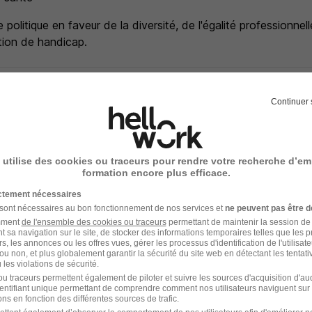
politique en faveur de la diversité, de l'égalité professionnell
tion de handicap.
Continuer 
ez Gamm Vert
de la diversité, tous nos postes sont ouverts aux personnes 
 utilise des cookies ou traceurs pour rendre votre recherche d’em
formation encore plus efficace.
ictement nécessaires
 sont nécessaires au bon fonctionnement de nos services et
ne peuvent pas être d
amment
de l'ensemble des cookies ou traceurs
permettant de maintenir la session de l
t sa navigation sur le site, de stocker des informations temporaires telles que les 
rs, les annonces ou les offres vues, gérer les processus d'identification de l'utilisateur,
ou non, et plus globalement garantir la sécurité du site web en détectant les tentati
les violations de sécurité.
u traceurs permettent également de piloter et suivre les sources d'acquisition d'a
identifiant unique permettant de comprendre comment nos utilisateurs naviguent sur 
ns en fonction des différentes sources de trafic.