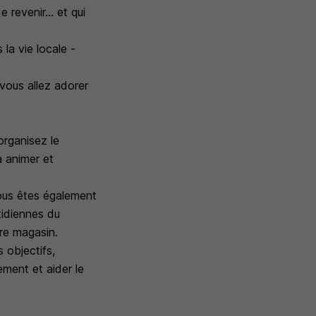
revenir... et qui
a vie locale -
 vous allez adorer
organisez le
à animer et
ous êtes également
tidiennes du
re magasin.
 objectifs,
ment et aider le