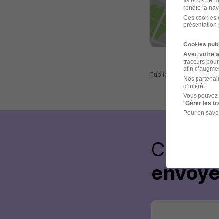
Ils nous perm
rendre la nav
Ces cookies o
présentation 
Cookies publ
Avec votre 
traceurs pour
afin d’augmen
Publiée le 11/07/2026
Nos partenair
d’intérêt.
Vous pouvez 
"
Gérer les t
Pour en savoi
Créez 
envoye