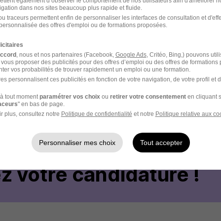
Localiser le poste
ettent également d’observer le comportement de nos utilisateurs afin d'améliorer no
igation dans nos sites beaucoup plus rapide et fluide.
u traceurs permettent enfin de personnaliser les interfaces de consultation et d'eff
personnalisée des offres d'emploi ou de formations proposées.
icitaires
accord
, nous et nos partenaires (Facebook,
Google Ads
, Critéo, Bing,) pouvons util
 vous proposer des publicités pour des offres d’emploi ou des offres de formations
ter vos probabilités de trouver rapidement un emploi ou une formation.
 - Réf : GGU-GV-ISSOUDUN-RM-8210
es personnalisent ces publicités en fonction de votre navigation, de votre profil et 
à tout moment
paramétrer vos choix
ou
retirer votre consentement
en cliquant s
raceurs
" en bas de page.
r plus, consultez notre
Politique de confidentialité
et notre
Politique relative aux co
Personnaliser mes choix
Tout accepter
votre compte Hellowork 
z votre candidature !