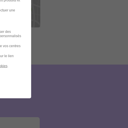
s produits et
ectuer une
iser des
 personnalisés
de vos centres
ur le lien
okies
.
et