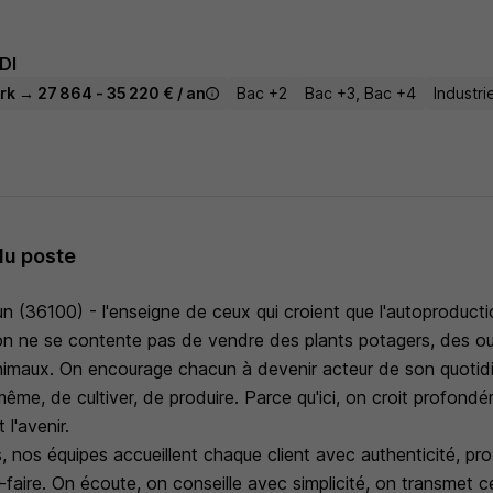
DI
rk → 27 864 - 35 220 € / an
Bac +2
Bac +3, Bac +4
Industri
du poste
(36100) - l'enseigne de ceux qui croient que l'autoproduction
 ne se contente pas de vendre des plants potagers, des out
animaux. On encourage chacun à devenir acteur de son quotidie
i-même, de cultiver, de produire. Parce qu'ici, on croit profon
 l'avenir.
 nos équipes accueillent chaque client avec authenticité, pro
r-faire. On écoute, on conseille avec simplicité, on transmet ce