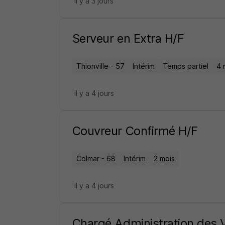
il y a 3 jours
Serveur en Extra H/F
Thionville - 57
Intérim
Temps partiel
4 
il y a 4 jours
Couvreur Confirmé H/F
Colmar - 68
Intérim
2 mois
il y a 4 jours
Chargé Administration des V