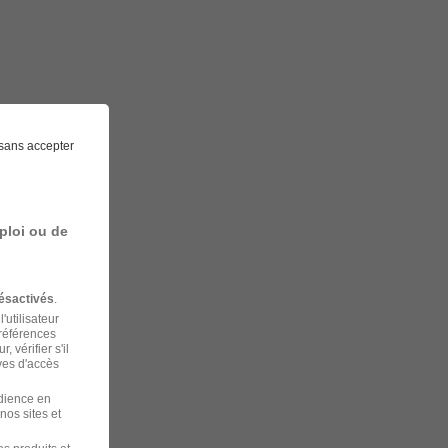
sans accepter
ploi ou de
ésactivés
.
'utilisateur
préférences
 vérifier s'il
ves d'accès
udience en
nos sites et