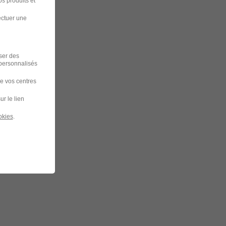
s produits et
ectuer une
iser des
 personnalisés
de vos centres
ur le lien
okies
.