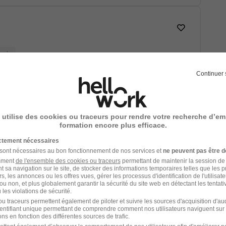
mois
Continuer 
Voir l’offre
 utilise des cookies ou traceurs pour rendre votre recherche d’em
formation encore plus efficace.
ictement nécessaires
 sont nécessaires au bon fonctionnement de nos services et
ne peuvent pas être d
amment
de l'ensemble des cookies ou traceurs
permettant de maintenir la session de l
t sa navigation sur le site, de stocker des informations temporaires telles que les 
Voir l’offre
rs, les annonces ou les offres vues, gérer les processus d'identification de l'utilisateur,
ou non, et plus globalement garantir la sécurité du site web en détectant les tentati
les violations de sécurité.
u traceurs permettent également de piloter et suivre les sources d'acquisition d'a
loyée d'Étage H/F
identifiant unique permettant de comprendre comment nos utilisateurs naviguent sur 
ns en fonction des différentes sources de trafic.