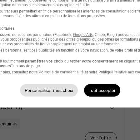
ettent également d’observer le comportement de nos utilisateurs afin d'améliorer no
igation dans nos sites beaucoup plus rapide et fluide.
,31 € / heure
+ 1
u traceurs permettent enfin de personnaliser les interfaces de consultation et d'eff
personnalisée des offres d'emploi ou de formations proposées.
Voir l’offre
icitaires
accord
, nous et nos partenaires (Facebook,
Google Ads
, Critéo, Bing,) pouvons util
 vous proposer des publicités pour des offres d’emploi ou des offres de formations
ter vos probabilités de trouver rapidement un emploi ou une formation.
H/F
es personnalisent ces publicités en fonction de votre navigation, de votre profil et 
à tout moment
paramétrer vos choix
ou
retirer votre consentement
en cliquant s
mois
raceurs
" en bas de page.
r plus, consultez notre
Politique de confidentialité
et notre
Politique relative aux co
Voir l’offre
Personnaliser mes choix
Tout accepter
teur H/F
semaines
Voir l’offre