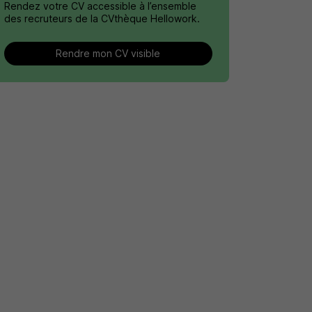
Rendez votre CV accessible à l’ensemble
des recruteurs de la CVthèque Hellowork.
Rendre mon CV visible