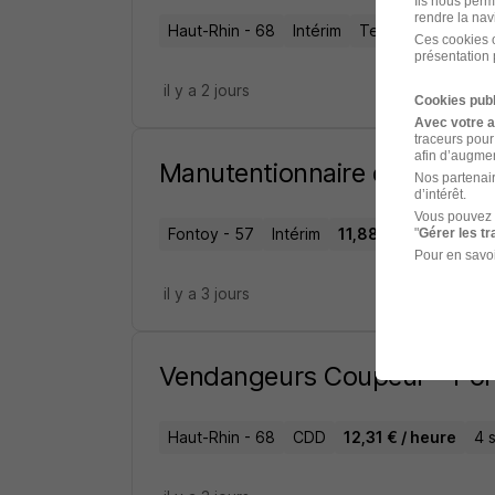
Ils nous perm
rendre la nav
Haut-Rhin - 68
Intérim
Temps partiel
12
Ces cookies o
présentation 
il y a 2 jours
Cookies publ
Avec votre 
traceurs pour
afin d’augmen
Manutentionnaire en Usine 
Nos partenair
d’intérêt.
Vous pouvez 
Fontoy - 57
Intérim
11,88 € / heure
12 
"
Gérer les t
Pour en savoi
il y a 3 jours
Vendangeurs Coupeur - Por
Haut-Rhin - 68
CDD
12,31 € / heure
4 