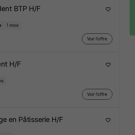
lent BTP H/F
e
1 mois
Voir l’offre
ent H/F
is
Voir l’offre
e en Pâtisserie H/F