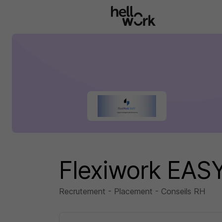
Aller au contenu principal
Flexiwork EAS
Recrutement - Placement - Conseils RH