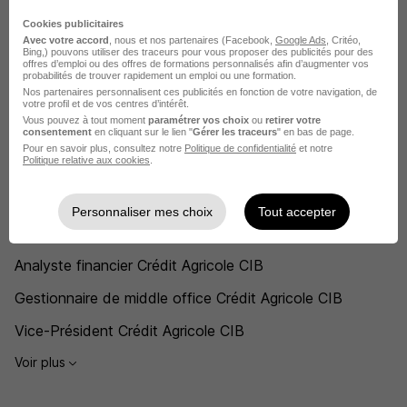
Crédit Agricole CIB Strasbourg
Cookies publicitaires
Voir toutes les offres par ville chez Crédit Agricole CIB
Avec votre accord
, nous et nos partenaires (Facebook,
Google Ads
, Critéo,
Bing,) pouvons utiliser des traceurs pour vous proposer des publicités pour des
offres d’emploi ou des offres de formations personnalisés afin d’augmenter vos
probabilités de trouver rapidement un emploi ou une formation.
Postuler chez Crédit Agricole CIB par
Nos partenaires personnalisent ces publicités en fonction de votre navigation, de
votre profil et de vos centres d’intérêt.
Métier
Vous pouvez à tout moment
paramétrer vos choix
ou
retirer votre
consentement
en cliquant sur le lien "
Gérer les traceurs
" en bas de page.
Pour en savoir plus, consultez notre
Politique de confidentialité
et notre
Politique relative aux cookies
.
Analyste crédit Crédit Agricole CIB
Business analyst Crédit Agricole CIB
Personnaliser mes choix
Tout accepter
Credit manager Crédit Agricole CIB
Analyste financier Crédit Agricole CIB
Gestionnaire de middle office Crédit Agricole CIB
Vice-Président Crédit Agricole CIB
Voir plus