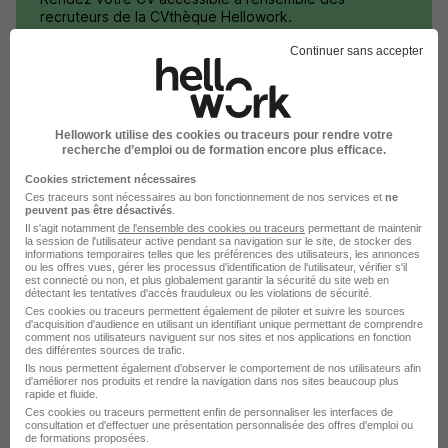
recruteurs de la CVthèque Hellowork.
Continuer sans accepter
Rendre mon CV visible
Hellowork utilise des cookies ou traceurs pour rendre votre
recherche d’emploi ou de formation encore plus efficace.
Cookies strictement nécessaires
L'emploi chez Crédit Agricole CIB par
Ces traceurs sont nécessaires au bon fonctionnement de nos services et
ne
peuvent pas être désactivés
.
Ville
Il s'agit notamment
de l'ensemble des cookies ou traceurs
permettant de maintenir
la session de l'utilisateur active pendant sa navigation sur le site, de stocker des
informations temporaires telles que les préférences des utilisateurs, les annonces
ou les offres vues, gérer les processus d'identification de l'utilisateur, vérifier s'il
Crédit Agricole CIB Montrouge
est connecté ou non, et plus globalement garantir la sécurité du site web en
détectant les tentatives d'accès frauduleux ou les violations de sécurité.
Crédit Agricole CIB Saint-Quentin-en-Yvelines
Ces cookies ou traceurs permettent également de piloter et suivre les sources
d'acquisition d'audience en utilisant un identifiant unique permettant de comprendre
comment nos utilisateurs naviguent sur nos sites et nos applications en fonction
Crédit Agricole CIB Guyancourt
des différentes sources de trafic.
Ils nous permettent également d’observer le comportement de nos utilisateurs afin
d'améliorer nos produits et rendre la navigation dans nos sites beaucoup plus
Crédit Agricole CIB Lille
rapide et fluide.
Ces cookies ou traceurs permettent enfin de personnaliser les interfaces de
Crédit Agricole CIB Montpellier
consultation et d'effectuer une présentation personnalisée des offres d'emploi ou
de formations proposées.