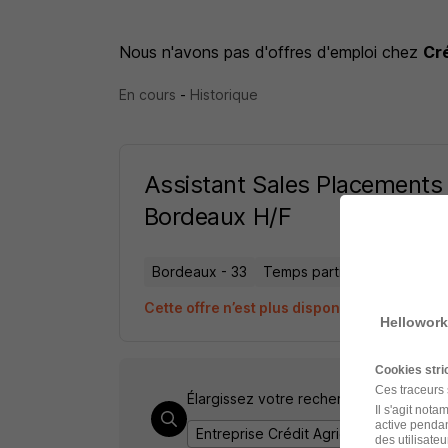
Nous n'avons pas d'offres d'emploi
chez
Cré
En cours
-
Historique
Assistant Sales Placements 
Bordeaux H/F
Bordeaux - 33
Temps partiel
Cette offre n’est plus disponible depuis le
Hellowork
Cookies str
Ces traceurs
Élargissez votre recherche chez
Crédi
Il s'agit not
active pendan
Entreprise Crédit Agricole CIB
Empl
des utilisateu