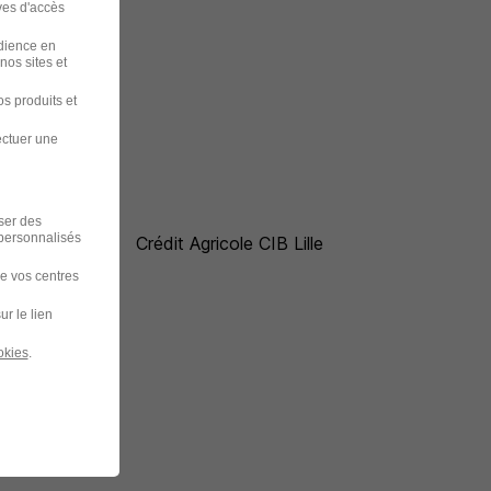
ves d'accès
udience en
nos sites et
s produits et
ectuer une
iser des
 personnalisés
Crédit Agricole CIB Lille
de vos centres
ur le lien
okies
.