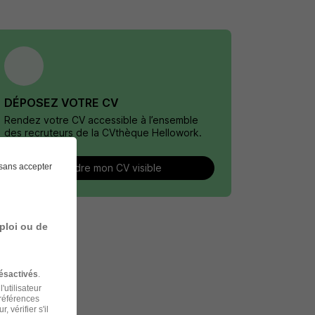
DÉPOSEZ VOTRE CV
Rendez votre CV accessible à l’ensemble
des recruteurs de la CVthèque Hellowork.
sans accepter
Rendre mon CV visible
ploi ou de
ésactivés
.
'utilisateur
préférences
 vérifier s'il