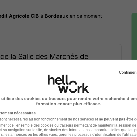
dit Agricole CIB
à
Bordeaux
en ce moment
de la Salle des Marchés de
Continuer 
 05/08/26
 utilise des cookies ou traceurs pour rendre votre recherche d’em
formation encore plus efficace.
ictement nécessaires
 sont nécessaires au bon fonctionnement de nos services et
ne peuvent pas être d
t Agricole CIB
ou à
Bordeaux
amment
de l'ensemble des cookies ou traceurs
permettant de maintenir la session de l
t sa navigation sur le site, de stocker des informations temporaires telles que les 
oi Bordeaux
Entreprise Bordeaux
rs, les annonces ou les offres vues, gérer les processus d'identification de l'utilisateur,