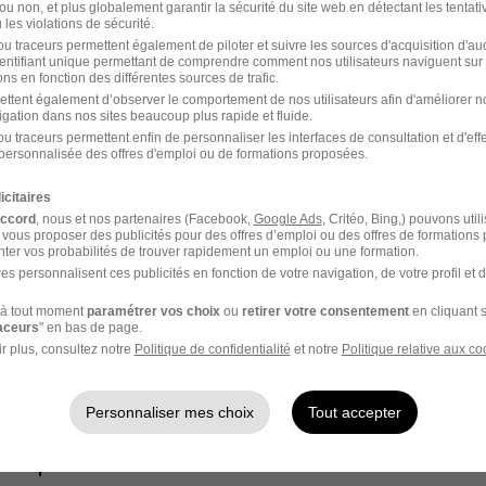
ou non, et plus globalement garantir la sécurité du site web en détectant les tentati
les violations de sécurité.
u traceurs permettent également de piloter et suivre les sources d'acquisition d'a
identifiant unique permettant de comprendre comment nos utilisateurs naviguent sur 
ns en fonction des différentes sources de trafic.
ettent également d’observer le comportement de nos utilisateurs afin d'améliorer no
igation dans nos sites beaucoup plus rapide et fluide.
u traceurs permettent enfin de personnaliser les interfaces de consultation et d'eff
personnalisée des offres d'emploi ou de formations proposées.
IB par Ville
icitaires
accord
, nous et nos partenaires (Facebook,
Google Ads
, Critéo, Bing,) pouvons util
 vous proposer des publicités pour des offres d’emploi ou des offres de formations
dit Agricole CIB Saint-
Crédit Agricole CIB
ter vos probabilités de trouver rapidement un emploi ou une formation.
ntin-en-Yvelines
Guyancourt
es personnalisent ces publicités en fonction de votre navigation, de votre profil et 
dit Agricole CIB
à tout moment
paramétrer vos choix
ou
retirer votre consentement
en cliquant s
raceurs
" en bas de page.
asbourg
r plus, consultez notre
Politique de confidentialité
et notre
Politique relative aux co
le CIB
Personnaliser mes choix
Tout accepter
CIB par Métier