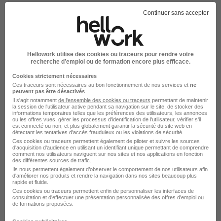
Montrouge - 92
CDI
Continuer sans accepter
Voir l’offre
il y a 23 jours
Hellowork utilise des cookies ou traceurs pour rendre votre
recherche d’emploi ou de formation encore plus efficace.
Business Analyst H/F
Cookies strictement nécessaires
Crédit Agricole CIB
Ces traceurs sont nécessaires au bon fonctionnement de nos services et
ne
peuvent pas être désactivés
.
Il s'agit notamment
de l'ensemble des cookies ou traceurs
permettant de maintenir
Guyancourt - 78
CDI
la session de l'utilisateur active pendant sa navigation sur le site, de stocker des
informations temporaires telles que les préférences des utilisateurs, les annonces
ou les offres vues, gérer les processus d'identification de l'utilisateur, vérifier s'il
est connecté ou non, et plus globalement garantir la sécurité du site web en
détectant les tentatives d'accès frauduleux ou les violations de sécurité.
Voir l’offre
il y a 27 jours
Ces cookies ou traceurs permettent également de piloter et suivre les sources
d'acquisition d'audience en utilisant un identifiant unique permettant de comprendre
comment nos utilisateurs naviguent sur nos sites et nos applications en fonction
des différentes sources de trafic.
Business Analyst Squad Gl & Gle H/F
Ils nous permettent également d’observer le comportement de nos utilisateurs afin
d'améliorer nos produits et rendre la navigation dans nos sites beaucoup plus
Crédit Agricole CIB
rapide et fluide.
Ces cookies ou traceurs permettent enfin de personnaliser les interfaces de
consultation et d'effectuer une présentation personnalisée des offres d'emploi ou
Montrouge - 92
CDI
de formations proposées.