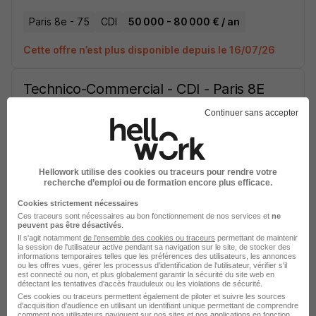
Paris 8e - 75
CDI
50 000 - 80 000 € / an
Cette offre n’est plus disponible depuis le 16/07/26
Technico-Commercial - CDI - Paris 8E
H/F
Continuer sans accepter
Paris 8e - 75
CDI
40 000 - 80 000 € / an
Cette offre n’est plus disponible depuis le 03/07/26
Hellowork utilise des cookies ou traceurs pour rendre votre
recherche d’emploi ou de formation encore plus efficace.
Cookies strictement nécessaires
Commercial Prescripteur Éclairage
Ces traceurs sont nécessaires au bon fonctionnement de nos services et
ne
Led Région Idf - CDI - Paris 8Ème H/F
peuvent pas être désactivés
.
Il s'agit notamment
de l'ensemble des cookies ou traceurs
permettant de maintenir
la session de l'utilisateur active pendant sa navigation sur le site, de stocker des
informations temporaires telles que les préférences des utilisateurs, les annonces
Paris 8e - 75
CDI
40 000 - 75 000 € / an
ou les offres vues, gérer les processus d'identification de l'utilisateur, vérifier s'il
est connecté ou non, et plus globalement garantir la sécurité du site web en
détectant les tentatives d'accès frauduleux ou les violations de sécurité.
Cette offre n’est plus disponible depuis le 30/06/26
Ces cookies ou traceurs permettent également de piloter et suivre les sources
d'acquisition d'audience en utilisant un identifiant unique permettant de comprendre
comment nos utilisateurs naviguent sur nos sites et nos applications en fonction