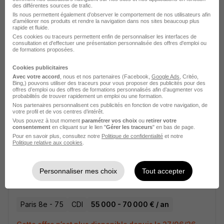
des différentes sources de trafic.
Stagiaire Comptable H/F
Ils nous permettent également d’observer le comportement de nos utilisateurs afin
d'améliorer nos produits et rendre la navigation dans nos sites beaucoup plus
rapide et fluide.
Paris 8e - 75
Stage
Ces cookies ou traceurs permettent enfin de personnaliser les interfaces de
consultation et d'effectuer une présentation personnalisée des offres d'emploi ou
de formations proposées.
Cette offre n’est plus disponible depuis le 29/06/26
Cookies publicitaires
Avec votre accord
, nous et nos partenaires (Facebook,
Google Ads
, Critéo,
Approvisionneur Logistique - CDI -
Bing,) pouvons utiliser des traceurs pour vous proposer des publicités pour des
offres d’emploi ou des offres de formations personnalisés afin d’augmenter vos
Paris 8Ème H/F
probabilités de trouver rapidement un emploi ou une formation.
Nos partenaires personnalisent ces publicités en fonction de votre navigation, de
votre profil et de vos centres d’intérêt.
Paris 8e - 75
CDI
30 000 - 35 000 € / an
Vous pouvez à tout moment
paramétrer vos choix
ou
retirer votre
consentement
en cliquant sur le lien "
Gérer les traceurs
" en bas de page.
Pour en savoir plus, consultez notre
Politique de confidentialité
et notre
Cette offre n’est plus disponible depuis le 29/06/26
Politique relative aux cookies
.
Responsable Commercial Secteur
Personnaliser mes choix
Tout accepter
Retail - CDI - Paris 8Ème H/F
Paris 8e - 75
CDI
55 000 - 70 000 € / an