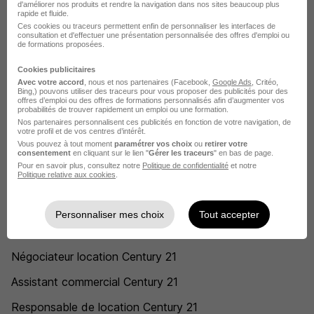
Century 21 Sainte-Maxime
d'améliorer nos produits et rendre la navigation dans nos sites beaucoup plus
rapide et fluide.
Ces cookies ou traceurs permettent enfin de personnaliser les interfaces de
Century 21 Annecy
consultation et d'effectuer une présentation personnalisée des offres d'emploi ou
de formations proposées.
Century 21 Chartres
Cookies publicitaires
Century 21 Lisses
Avec votre accord
, nous et nos partenaires (Facebook,
Google Ads
, Critéo,
Bing,) pouvons utiliser des traceurs pour vous proposer des publicités pour des
offres d’emploi ou des offres de formations personnalisés afin d’augmenter vos
Century 21 Rambouillet
probabilités de trouver rapidement un emploi ou une formation.
Nos partenaires personnalisent ces publicités en fonction de votre navigation, de
Voir plus
votre profil et de vos centres d’intérêt.
Vous pouvez à tout moment
paramétrer vos choix
ou
retirer votre
consentement
en cliquant sur le lien "
Gérer les traceurs
" en bas de page.
Voir toutes les offres par ville chez Century 21
Pour en savoir plus, consultez notre
Politique de confidentialité
et notre
Politique relative aux cookies
.
Postuler chez Century 21 par Métier
Personnaliser mes choix
Tout accepter
Conseiller immobilier Century 21
Négociateur location Century 21
Assistant commercial Century 21
Responsable de location Century 21