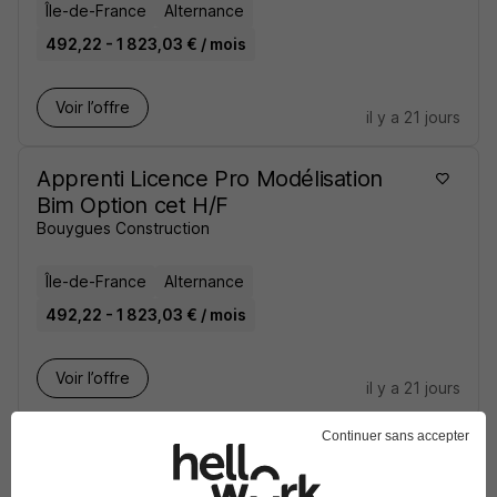
Île-de-France
Alternance
492,22 - 1 823,03 € / mois
Voir l’offre
il y a 21 jours
Apprenti Licence Pro Modélisation
Bim Option cet H/F
Bouygues Construction
Île-de-France
Alternance
492,22 - 1 823,03 € / mois
Voir l’offre
il y a 21 jours
Continuer sans accepter
Apprenti Licence Pro Modélisation
Bim Option TP et Souterrains H/F