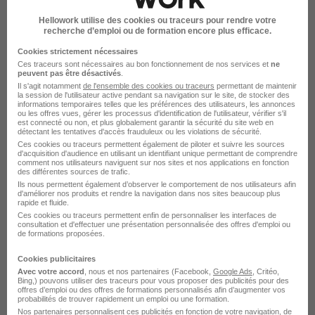
Bouygues Construction
Hellowork utilise des cookies ou traceurs pour rendre votre
recherche d’emploi ou de formation encore plus efficace.
Île-de-France
Alternance
Cookies strictement nécessaires
492,22 - 1 823,03 € / mois
Ces traceurs sont nécessaires au bon fonctionnement de nos services et
ne
peuvent pas être désactivés
.
Il s'agit notamment
de l'ensemble des cookies ou traceurs
permettant de maintenir
Voir l’offre
la session de l'utilisateur active pendant sa navigation sur le site, de stocker des
il y a 21 jours
informations temporaires telles que les préférences des utilisateurs, les annonces
ou les offres vues, gérer les processus d'identification de l'utilisateur, vérifier s'il
est connecté ou non, et plus globalement garantir la sécurité du site web en
détectant les tentatives d'accès frauduleux ou les violations de sécurité.
Apprenti Bac Pro Maintenance et
Ces cookies ou traceurs permettent également de piloter et suivre les sources
d'acquisition d'audience en utilisant un identifiant unique permettant de comprendre
Efficacité Énergétique H/F
comment nos utilisateurs naviguent sur nos sites et nos applications en fonction
Bouygues Construction
des différentes sources de trafic.
Ils nous permettent également d’observer le comportement de nos utilisateurs afin
d'améliorer nos produits et rendre la navigation dans nos sites beaucoup plus
rapide et fluide.
Île-de-France
Alternance
Ces cookies ou traceurs permettent enfin de personnaliser les interfaces de
consultation et d'effectuer une présentation personnalisée des offres d'emploi ou
492,22 - 1 823,03 € / mois
de formations proposées.
Cookies publicitaires
Voir l’offre
Avec votre accord
, nous et nos partenaires (Facebook,
Google Ads
, Critéo,
il y a 21 jours
Bing,) pouvons utiliser des traceurs pour vous proposer des publicités pour des
offres d’emploi ou des offres de formations personnalisés afin d’augmenter vos
probabilités de trouver rapidement un emploi ou une formation.
Ingénieur Etudes de Prix Construction
Nos partenaires personnalisent ces publicités en fonction de votre navigation, de