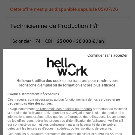
Cette offre n’est plus disponible depuis le 05/07/26
Technicien·ne de Production H/F
Scionzier - 74
CDI
25 000 - 30 000 € / an
Cette offre n’est plus disponible depuis le 24/06/26
Continuer sans accepter
BDDAssistant·e ADV H/F
Hellowork utilise des cookies ou traceurs pour rendre votre
Scionzier - 74
CDI
28 000 - 35 000 € / an
recherche d’emploi ou de formation encore plus efficace.
Cookies strictement nécessaires
Cette offre n’est plus disponible depuis le 29/12/25
Ces traceurs sont nécessaires au bon fonctionnement de nos services et
ne
peuvent pas être désactivés
.
Il s'agit notamment
de l'ensemble des cookies ou traceurs
permettant de maintenir
BDDAssistant·e ADV H/F
la session de l'utilisateur active pendant sa navigation sur le site, de stocker des
informations temporaires telles que les préférences des utilisateurs, les annonces
ou les offres vues, gérer les processus d'identification de l'utilisateur, vérifier s'il
est connecté ou non, et plus globalement garantir la sécurité du site web en
détectant les tentatives d'accès frauduleux ou les violations de sécurité.
Scionzier - 74
CDI
28 000 - 35 000 € / an
Ces cookies ou traceurs permettent également de piloter et suivre les sources