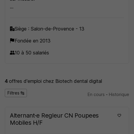
Toute l’équipe est à votre disposition pour vous
accompagner au travers de produits et services, en
Siège : Salon-de-Provence - 13
exploitant les technologies innovantes du groupe
Biotech Dental au travers d’une dynamique
Fondée en 2013
d’industrie 4.0
10 à 50 salariés
4
offres d'emploi
chez Biotech dental digital
Filtres
En cours
-
Historique
Alternant·e Regleur CN Poupees
Mobiles H/F