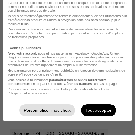
d'acquisition d'audience en utilisant un identifiant unique permettant de comprendre
Cette offre n’est plus disponible depuis le 29/11/25
comment nos utilisateurs naviguent sur nos sites et nos applications en fonction
des différentes sources de trafic.
Ils nous permettent également d’observer le comportement de nos utilisateurs afin
d'améliorer nos produits et rendre la navigation dans nos sites beaucoup plus
Developpeur·euse Web H/F
rapide et fluide.
Ces cookies ou traceurs permettent enfin de personnaliser les interfaces de
consultation et d'effectuer une présentation personnalisée des offres d'emploi ou
de formations proposées.
Scionzier - 74
CDI
30 000 - 35 000 € / an
Cookies publicitaires
Cette offre n’est plus disponible depuis le 21/09/25
Avec votre accord
, nous et nos partenaires (Facebook,
Google Ads
, Critéo,
Bing,) pouvons utiliser des traceurs pour vous proposer des publicités pour des
offres d’emploi ou des offres de formations personnalisés afin d’augmenter vos
probabilités de trouver rapidement un emploi ou une formation.
BDDTechnicien·ne de Maintenance
Nos partenaires personnalisent ces publicités en fonction de votre navigation, de
H/F
votre profil et de vos centres d’intérêt.
Vous pouvez à tout moment
paramétrer vos choix
ou
retirer votre
consentement
en cliquant sur le lien "
Gérer les traceurs
" en bas de page.
Scionzier - 74
CDI
Pour en savoir plus, consultez notre
Politique de confidentialité
et notre
Politique relative aux cookies
.
Cette offre n’est plus disponible depuis le 05/08/25
Personnaliser mes choix
Tout accepter
Charge·e Qualite H/F
Scionzier - 74
CDD
35 000 - 37 000 € / an